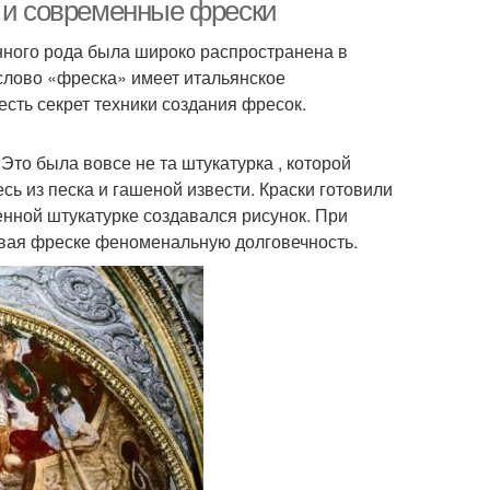
е и современные фрески
анного рода была широко распространена в
слово «фреска» имеет итальянское
а на штукатурной
Самоклеющиеся фрески
есть секрет техники создания фресок.
основе
то была вовсе не та штукатурка , которой
ь из песка и гашеной извести. Краски готовили
енной штукатурке создавался рисунок. При
ивая фреске феноменальную долговечность.