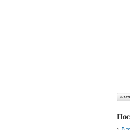
читат
Пос
1.
В т