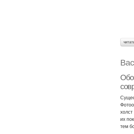
читат
Вас
Обо
сов
Сущес
Фотоо
холст
их по
тем б