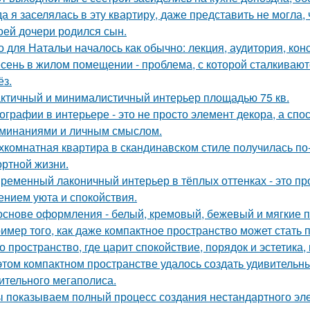
да я заселялась в эту квартиру, даже представить не могла, 
оей дочери родился сын.
о для Натальи началось как обычно: лекция, аудитория, кон
сень в жилом помещении - проблема, с которой сталкивают
ёз.
ктичный и минималистичный интерьер площадью 75 кв.
ографии в интерьере - это не просто элемент декора, а сп
минаниями и личным смыслом.
хкомнатная квартира в скандинавском стиле получилась п
ртной жизни.
ременный лаконичный интерьер в тёплых оттенках - это пр
нием уюта и спокойствия.
основе оформления - белый, кремовый, бежевый и мягкие п
имер того, как даже компактное пространство может стать
о пространство, где царит спокойствие, порядок и эстетика
этом компактном пространстве удалось создать удивительн
ительного мегаполиса.
 показываем полный процесс создания нестандартного эл