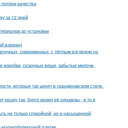
 потери качества
ку за 12 дней
териалов до установки
ый вариант
ергичных, современных, с тёплым взглядом на
е коробки, сезонные вещи, забытые мелочи.
ости, которые так ценят в скандинавском стиле.
 кошку так, будто видел её однажды - и то в
быть не только спокойной, но и насыщенной
 о крупноформатной плитке.