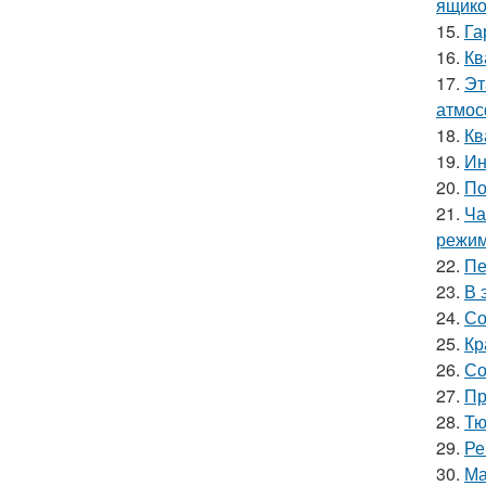
ящико
15.
Га
16.
Кв
17.
Эт
атмос
18.
Кв
19.
Ин
20.
По
21.
Ча
режим
22.
Пе
23.
В 
24.
Со
25.
Кр
26.
Со
27.
Пр
28.
Тю
29.
Ре
30.
Ма