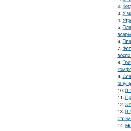
2.
Ког
3.
У м
4.
Утр
5.
Пле
всерь
6.
Пра
7.
Фот
воспо
8.
Трё
комфо
9.
Сов
ощуще
10.
В 
11.
Пр
12.
Эт
13.
В 
стрем
14.
Мы