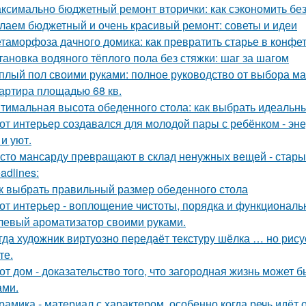
ксимально бюджетный ремонт вторички: как сэкономить без
лаем бюджетный и очень красивый ремонт: советы и идеи
таморфоза дачного домика: как превратить старье в конфет
тановка водяного тёплого пола без стяжки: шаг за шагом
плый пол своими руками: полное руководство от выбора ма
артира площадью 68 кв.
тимальная высота обеденного стола: как выбрать идеальн
от интерьер создавался для молодой пары с ребёнком - эн
и уют.
сто мансарду превращают в склад ненужных вещей - стары
adlines:
к выбрать правильный размер обеденного стола
от интерьер - воплощение чистоты, порядка и функциональн
левый ароматизатор своими руками.
гда художник виртуозно передаёт текстуру шёлка … но рисует
те.
от дом - доказательство того, что загородная жизнь может 
ами.
рамика - материал с характером, особенно когда речь идёт