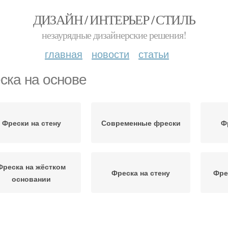
ДИЗАЙН / ИНТЕРЬЕР / СТИЛЬ
незаурядные дизайнерские решения!
главная
новости
статьи
ска на основе
Фрески на стену
Современные фрески
Ф
Фреска на жёстком
Фреска на стену
Фре
основании
Фреска на эластичной
рески в прошлом и
Фр