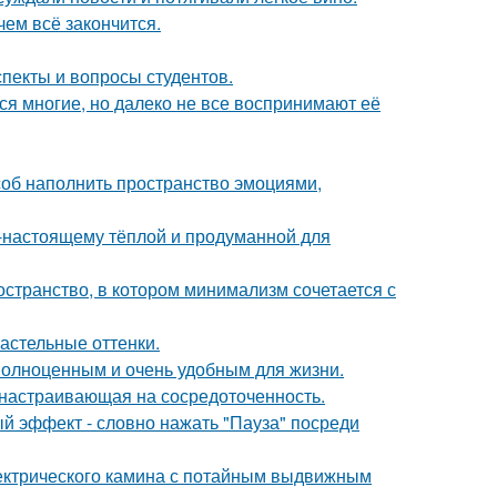
чем всё закончится.
спекты и вопросы студентов.
ся многие, но далеко не все воспринимают её
особ наполнить пространство эмоциями,
о-настоящему тёплой и продуманной для
остранство, в котором минимализм сочетается с
астельные оттенки.
 полноценным и очень удобным для жизни.
, настраивающая на сосредоточенность.
ый эффект - словно нажать "Пауза" посреди
ектрического камина с потайным выдвижным