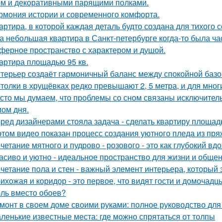
м и декоративными парящими полками.
рмония истории и современного комфорта.
артира, в которой каждая деталь будто создана для тихого 
а небольшая квартира в Санкт-петербурге когда-то была ча
ферное пространство с характером и душой.
артира площадью 95 кв.
терьер создаёт гармоничный баланс между спокойной баз
толки в хрущёвках редко превышают 2, 5 метра, и для мног
сто мы думаем, что проблемы со сном связаны исключител
ом дня.
ред дизайнерами стояла задача - сделать квартиру площадь
этом видео показан процесс создания уютного пледа из пря
четание мятного и пудрово - розового - это как глубокий вд
асиво и уютно - идеальное пространство для жизни и общен
четание пола и стен - важный элемент интерьера, который 
ихожая и коридор - это первое, что видят гости и домочадц
ль вместо обоев?
монт в своем доме своими руками: полное руководство дл
ленькие известные места: где можно спрятаться от толпы