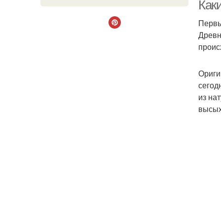
Как
Первы
Древн
проис
сам
Ориги
сегод
Ф
из на
высых