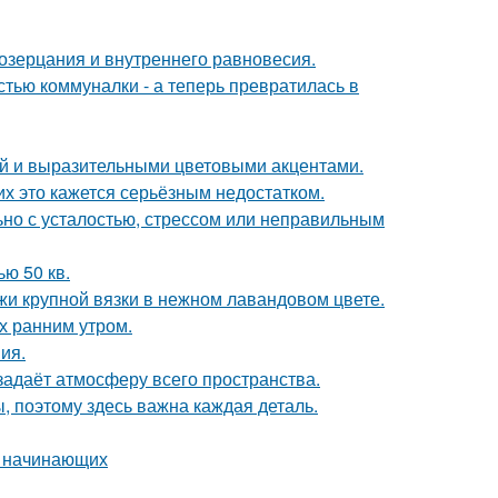
созерцания и внутреннего равновесия.
стью коммуналки - а теперь превратилась в
ой и выразительными цветовыми акцентами.
их это кажется серьёзным недостатком.
ьно с усталостью, стрессом или неправильным
ю 50 кв.
жи крупной вязки в нежном лавандовом цвете.
ох ранним утром.
ия.
задаёт атмосферу всего пространства.
ы, поэтому здесь важна каждая деталь.
я начинающих