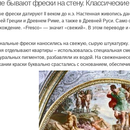
штукатурке
ие бывают фрески на стену. Классически
е фрески датируют II веком до н.э. Настенная живопись д
ей Греции и Древнем Риме, а также в Древней Руси. Само 
Фреска на
Фреск
Фабричная фреска
хождение. «Fresco» — значит «свежий». В этом переводе и 
оклеящемся полотне
нальные фрески наносились на свежую, сырую штукатурку. Э
ня отделывают квартиры – использовалась специальная смес
реска в интерьере
туральных пигментов, разбавляли их водой. На свеженанес
ании краски буквально срастались с основанием, обеспеч