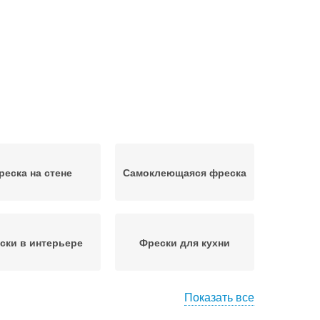
реска на стене
Самоклеющаяся фреска
ски в интерьере
Фрески для кухни
Показать все
еска на холсте
Фреска на флизелине