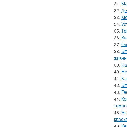
31.
Ма
32.
Де
33.
Ме
34.
Ус
35.
Те
36.
Кв
37.
Оп
38.
Эт
жизнь 
39.
Ча
40.
He
41.
Ка
42.
Эт
43.
Ге
44.
Ко
темно
45.
Эт
краск
46.
Ке