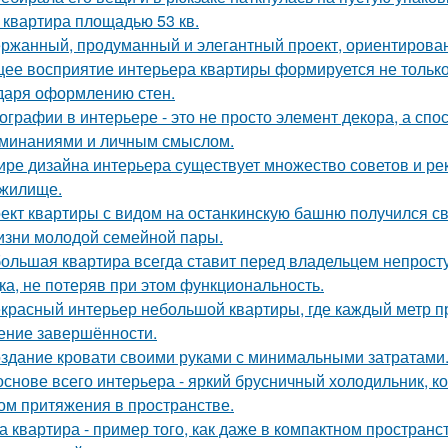
 квартира площадью 53 кв.
ржанный, продуманный и элегантный проект, ориентирова
ее восприятие интерьера квартиры формируется не только 
даря оформлению стен.
ографии в интерьере - это не просто элемент декора, а сп
минаниями и личным смыслом.
ире дизайна интерьера существует множество советов и р
жилище.
ект квартиры с видом на останкинскую башню получился с
изни молодой семейной пары.
ольшая квартира всегда ставит перед владельцем непросту
ка, не потеряв при этом функциональность.
красный интерьер небольшой квартиры, где каждый метр пр
ние завершённости.
здание кровати своими руками с минимальными затратами
основе всего интерьера - яркий брусничный холодильник, 
ом притяжения в пространстве.
а квартира - пример того, как даже в компактном простра