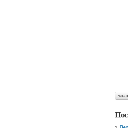
читат
Пос
1.
Пер