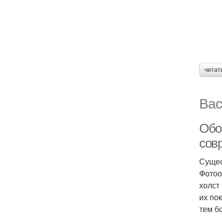
читат
Вас
Обо
сов
Сущес
Фотоо
холст
их по
тем б