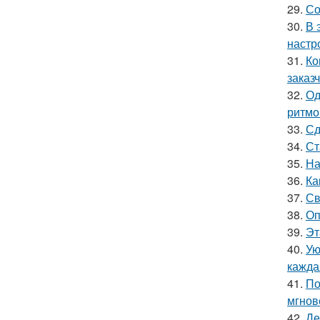
29.
Со
30.
В 
настр
31.
Ко
заказч
32.
Од
ритмо
33.
Сд
34.
Ст
35.
На
36.
Ка
37.
Св
38.
Оп
39.
Эт
40.
Ую
кажда
41.
По
мгнов
42.
Де