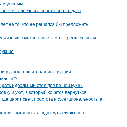
м и уютным
лёного и солнечного оранжевого задаёт
идёт на то, что не решился бы предложить
у жизнью в мегаполисе, с его стремительным
рукция
ими руками: пошаговая инструкция
рильно"?
брать идеальный стол для вашей кухни
вку и уют, в который хочется вернуться.
где царит свет, простота и функциональность, а
ение замедлиться, вдохнуть глубже и на