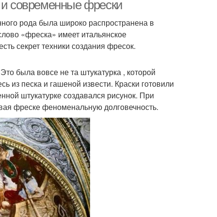
штукатурке
е и современные фрески
анного рода была широко распространена в
слово «фреска» имеет итальянское
бричная фреска
Самоклеющиеся фрески
есть секрет техники создания фресок.
то была вовсе не та штукатурка , которой
ь из песка и гашеной извести. Краски готовили
енной штукатурке создавался рисунок. При
ивая фреске феноменальную долговечность.