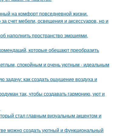
нный на комфорт повседневной жизни.
за счет мебели, освещения и аксессуаров, но и
особ наполнить пространство эмоциями,
екомендаций, которые обещают преобразить
ветлым, спокойным и очень уютным - идеальным
ю задачу: как создать ощущение воздуха и
одуман так, чтобы создавать гармонию, уют и
.
который стал главным визуальным акцентом и
нстве можно создать уютный и функциональный