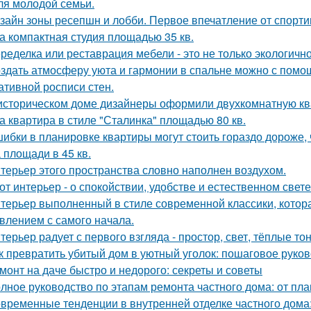
ля молодой семьи.
зайн зоны ресепшн и лобби. Первое впечатление от спорт
а компактная студия площадью 35 кв.
ределка или реставрация мебели - это не только экологично,
здать атмосферу уюта и гармонии в спальне можно с помощ
ативной росписи стен.
историческом доме дизайнеры оформили двухкомнатную кв
а квартира в стиле "Сталинка" площадью 80 кв.
ибки в планировке квартиры могут стоить гораздо дороже, 
 площади в 45 кв.
терьер этого пространства словно наполнен воздухом.
от интерьер - о спокойствии, удобстве и естественном свете
терьер выполненный в стиле современной классики, котор
влением с самого начала.
терьер радует с первого взгляда - простор, свет, тёплые т
к превратить убитый дом в уютный уголок: пошаговое руко
монт на даче быстро и недорого: секреты и советы
лное руководство по этапам ремонта частного дома: от пл
временные тенденции в внутренней отделке частного дома: 