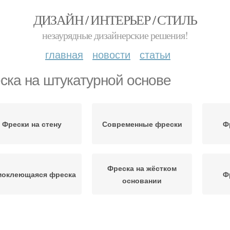
ДИЗАЙН / ИНТЕРЬЕР / СТИЛЬ
незаурядные дизайнерские решения!
главная
новости
статьи
ска на штукатурной основе
Фрески на стену
Современные фрески
Ф
Фреска на жёстком
моклеющаяся фреска
Ф
основании
Фрес
Фрески для кухни
Фрески в прошлом и