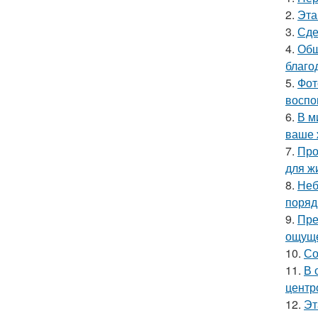
2.
Эта
3.
Сде
4.
Общ
благо
5.
Фот
воспо
6.
В м
ваше 
7.
Про
для ж
8.
Неб
поряд
9.
Пре
ощуще
10.
Со
11.
В 
центр
12.
Эт