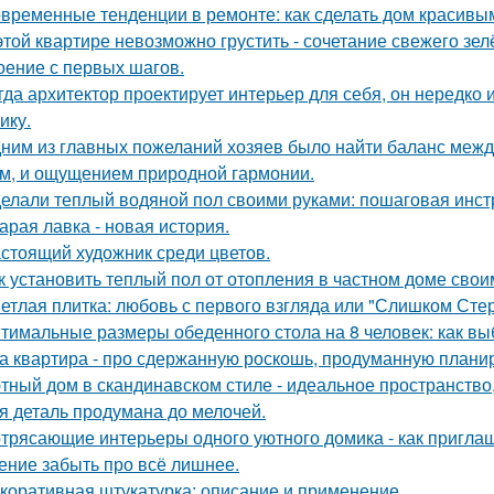
временные тенденции в ремонте: как сделать дом красивы
этой квартире невозможно грустить - сочетание свежего зе
оение с первых шагов.
гда архитектор проектирует интерьер для себя, он нередко 
ику.
ним из главных пожеланий хозяев было найти баланс межд
м, и ощущением природной гармонии.
елали теплый водяной пол своими руками: пошаговая инст
арая лавка - новая история.
стоящий художник среди цветов.
к установить теплый пол от отопления в частном доме сво
етлая плитка: любовь с первого взгляда или "Слишком Сте
тимальные размеры обеденного стола на 8 человек: как вы
а квартира - про сдержанную роскошь, продуманную планиро
тный дом в скандинавском стиле - идеальное пространство, 
я деталь продумана до мелочей.
трясающие интерьеры одного уютного домика - как приглаш
ение забыть про всё лишнее.
коративная штукатурка: описание и применение