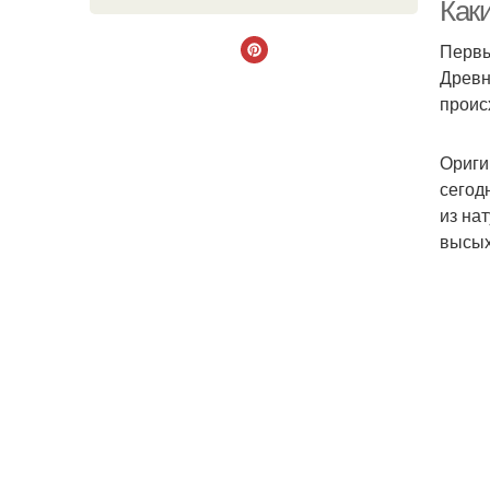
Как
Первы
Древн
Ф
проис
Ориги
сегод
Ф
из на
высых