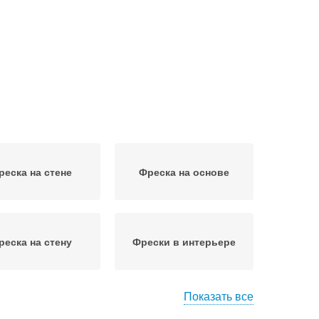
реска на стене
Фреска на основе
реска на стену
Фрески в интерьере
Показать все
ка на эластичной
Фреска на холсте