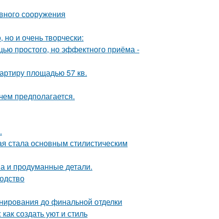
ивного сооружения
 но и очень творчески:
ью простого, но эффектного приёма -
артиру площадью 57 кв.
чем предполагается.
.
ая стала основным стилистическим
она и продуманные детали.
водство
анирования до финальной отделки
как создать уют и стиль