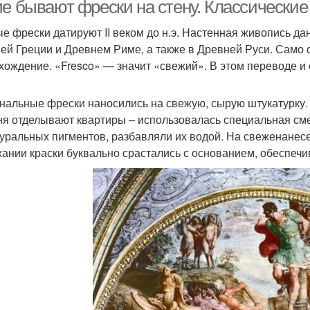
ие бывают фрески на стену. Классически
е фрески датируют II веком до н.э. Настенная живопись д
ей Греции и Древнем Риме, а также в Древней Руси. Само 
Фреска на
реска на флизелине
Фа
хождение. «Fresco» — значит «свежий». В этом переводе и 
самоклеящемся полотне
нальные фрески наносились на свежую, сырую штукатурку. Э
ня отделывают квартиры – использовалась специальная смес
реска в интерьере
туральных пигментов, разбавляли их водой. На свеженанес
ании краски буквально срастались с основанием, обеспеч