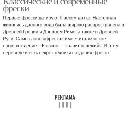
Классические и современные
фрески
Первые фрески датируют II веком до н.э. Настенная
живопись данного рода была широко распространена в
Фреска на стену
Фрески в интерьере
Древней Греции и Древнем Риме, а также в Древней
Руси. Само слово «фреска» имеет итальянское
происхождение. «Fresco» — значит «свежий». В этом
переводе и есть секрет техники создания фресок.
Фреска на эластичной
Фрески в прошлом и
штукатурке
Фреска на холсте
Фреска на флизелине
Фреска на
самоклеящемся
Фабричная фреска
полотне