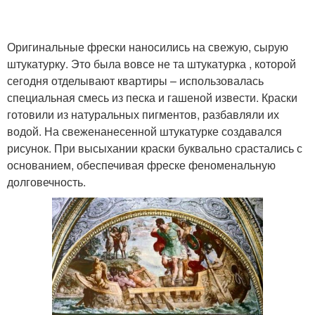
Фреска на штукатурной
Самоклеющиеся
Оригинальные фрески наносились на свежую, сырую
основе
фрески
штукатурку. Это была вовсе не та штукатурка , которой
сегодня отделывают квартиры – использовалась
специальная смесь из песка и гашеной извести. Краски
готовили из натуральных пигментов, разбавляли их
Фреска в интерьере
водой. На свеженанесенной штукатурке создавался
рисунок. При высыхании краски буквально срастались с
основанием, обеспечивая фреске феноменальную
долговечность.