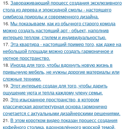
15.
Завораживающий процесс создания эксклюзивного
стола из дерева и эпоксидной смолы - настоящего
симбиоза природы и современного дизайна.
16.
Мы показываем, как из обычного старого комода
можно создать настоящий арт - объект, наполнив
интерьер теплом, стилем и индивидуальностью.
17.
Эта квартира - настоящий пример того, как даже на
небольшой площади можно создать гармоничное и
уютное пространство.
18.
Иногда для того, чтобы вдохнуть новую жизнь в
привычную мебель, не нужны дорогие материалы или
сложные техники.
19.
Этот интерьер создан для того, чтобы дарить
ощущение уюта и тепла каждому члену семьи.
20.
Это изысканное пространство, в котором
классическая архитектурная основа гармонично
сочетается с актуальными дизайнерскими решениями.
21.
В этом коротком видео показан процесс создания
кофейного столика, вдохновлённого морской темой.