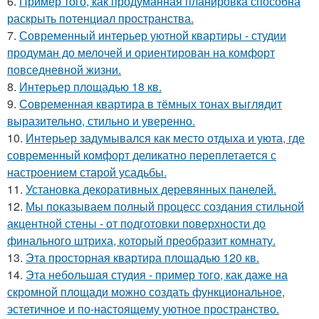
6.
Пример того, как продуманная планировка способна
раскрыть потенциал пространства.
7.
Современный интерьер уютной квартиры - студии
продуман до мелочей и ориентирован на комфорт
повседневной жизни.
8.
Интерьер площадью 18 кв.
9.
Современная квартира в тёмных тонах выглядит
выразительно, стильно и уверенно.
10.
Интерьер задумывался как место отдыха и уюта, где
современный комфорт деликатно переплетается с
настроением старой усадьбы.
11.
Установка декоративных деревянных панелей.
12.
Мы показываем полный процесс создания стильной
акцентной стены - от подготовки поверхности до
финального штриха, который преобразит комнату.
13.
Эта просторная квартира площадью 120 кв.
14.
Эта небольшая студия - пример того, как даже на
скромной площади можно создать функциональное,
эстетичное и по-настоящему уютное пространство.