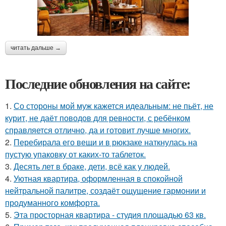
читать дальше →
Последние обновления на сайте:
1.
Со стороны мой муж кажется идеальным: не пьёт, не
курит, не даёт поводов для ревности, с ребёнком
справляется отлично, да и готовит лучше многих.
2.
Перебирала его вещи и в рюкзаке наткнулась на
пустую упаковку от каких-то таблеток.
3.
Десять лет в браке, дети, всё как у людей.
4.
Уютная квартира, оформленная в спокойной
нейтральной палитре, создаёт ощущение гармонии и
продуманного комфорта.
5.
Эта просторная квартира - студия площадью 63 кв.