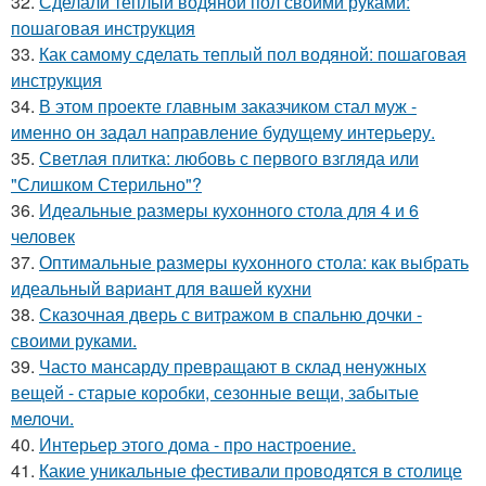
32.
Сделали теплый водяной пол своими руками:
пошаговая инструкция
33.
Как самому сделать теплый пол водяной: пошаговая
инструкция
34.
В этом проекте главным заказчиком стал муж -
именно он задал направление будущему интерьеру.
35.
Светлая плитка: любовь с первого взгляда или
"Слишком Стерильно"?
36.
Идеальные размеры кухонного стола для 4 и 6
человек
37.
Оптимальные размеры кухонного стола: как выбрать
идеальный вариант для вашей кухни
38.
Сказочная дверь с витражом в спальню дочки -
своими руками.
39.
Часто мансарду превращают в склад ненужных
вещей - старые коробки, сезонные вещи, забытые
мелочи.
40.
Интерьер этого дома - про настроение.
41.
Какие уникальные фестивали проводятся в столице