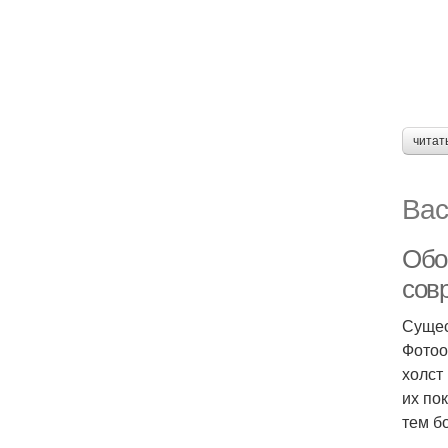
читат
Вас
Обо
сов
Сущес
Фотоо
холст
их по
тем б