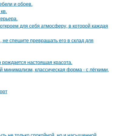
ебели и обоев.
кв.
терьера.
 откроем для себя атмосферу, в которой каждая
, не спешите превращать его в склад для
го рождается настоящая красота.
 минимализм, классическая форма - с лёгкими,
форт
быть не только спокойной, но и насыщенной