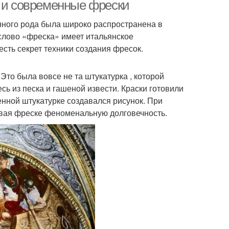
е и современные фрески
анного рода была широко распространена в
слово «фреска» имеет итальянское
а на штукатурной
Самоклеющиеся фрески
есть секрет техники создания фресок.
основе
то была вовсе не та штукатурка , которой
ь из песка и гашеной извести. Краски готовили
енной штукатурке создавался рисунок. При
ивая фреске феноменальную долговечность.