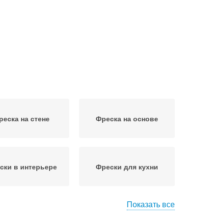
реска на стене
Фреска на основе
ски в интерьере
Фрески для кухни
Показать все
еска на холсте
Фреска на флизелине