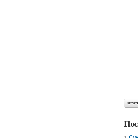
читат
Пос
1.
Сме