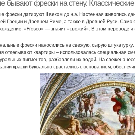
штукатурке
ие бывают фрески на стену. Классически
е фрески датируют II веком до н.э. Настенная живопись д
ей Греции и Древнем Риме, а также в Древней Руси. Само 
Фреска на
Фреск
Фабричная фреска
хождение. «Fresco» — значит «свежий». В этом переводе и 
оклеящемся полотне
нальные фрески наносились на свежую, сырую штукатурку. Э
ня отделывают квартиры – использовалась специальная смес
реска в интерьере
туральных пигментов, разбавляли их водой. На свеженанес
ании краски буквально срастались с основанием, обеспеч