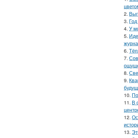
цвето
2.
Выг
3.
Год
4.
У м
5.
Иде
журнал
6.
Тёп
7.
Сов
ощуще
8.
Све
9.
Ква
будущ
10.
По
11.
В 
центр
12.
Ос
истор
13.
Эт