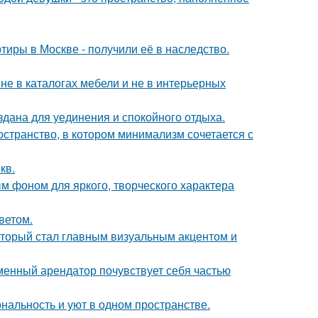
тиры в Москве - получили её в наследство.
не в каталогах мебели и не в интерьерных
дана для уединения и спокойного отдыха.
остранство, в котором минимализм сочетается с
кв.
ым фоном для яркого, творческого характера
ветом.
который стал главным визуальным акцентом и
еменный арендатор почувствует себя частью
ональность и уют в одном пространстве.