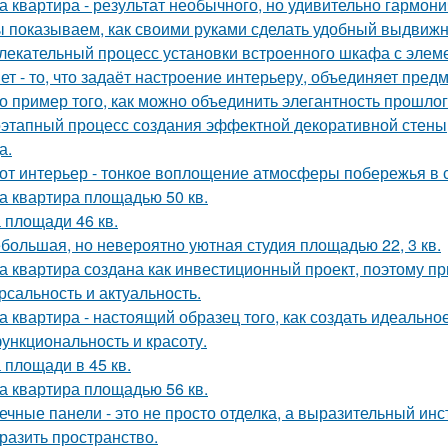
а квартира - результат необычного, но удивительно гармони
 показываем, как своими руками сделать удобный выдвижн
лекательный процесс установки встроенного шкафа с элем
ет - то, что задаёт настроение интерьеру, объединяет пре
о пример того, как можно объединить элегантность прошло
этапный процесс создания эффектной декоративной стены,
а.
от интерьер - тонкое воплощение атмосферы побережья в 
а квартира площадью 50 кв.
 площади 46 кв.
большая, но невероятно уютная студия площадью 22, 3 кв.
а квартира создана как инвестиционный проект, поэтому п
рсальность и актуальность.
а квартира - настоящий образец того, как создать идеальн
функциональность и красоту.
 площади в 45 кв.
а квартира площадью 56 кв.
ечные панели - это не просто отделка, а выразительный ин
разить пространство.