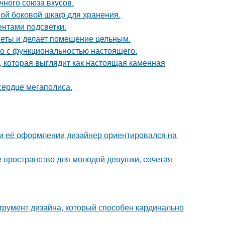
чного союза вкусов.
ой боковой шкаф для хранения.
ентами подсветки.
дметы и делает помещение цельным.
го с функциональностью настоящего.
 которая выглядит как настоящая каменная
сердце мегаполиса.
ри её оформлении дизайнер ориентировался на
ое пространство для молодой девушки, сочетая
струмент дизайна, который способен кардинально