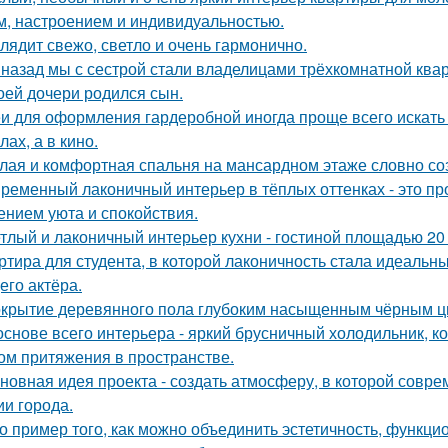
м, настроением и индивидуальностью.
лядит свежо, светло и очень гармонично.
 назад мы с сестрой стали владелицами трёхкомнатной квар
оей дочери родился сын.
и для оформления гардеробной иногда проще всего искать 
ах, а в кино.
лая и комфортная спальня на мансардном этаже словно соз
ременный лаконичный интерьер в тёплых оттенках - это пр
нием уюта и спокойствия.
тлый и лаконичный интерьер кухни - гостиной площадью 20 
ртира для студента, в которой лаконичность стала идеальн
его актёра.
крытие деревянного пола глубоким насыщенным чёрным ц
основе всего интерьера - яркий брусничный холодильник, 
ом притяжения в пространстве.
новная идея проекта - создать атмосферу, в которой совр
ии города.
о пример того, как можно объединить эстетичность, функци