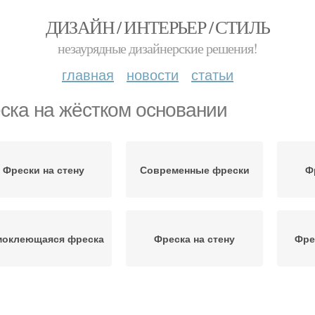
ДИЗАЙН / ИНТЕРЬЕР / СТИЛЬ
незаурядные дизайнерские решения!
главная
новости
статьи
ска на жёстком основании
Фрески на стену
Современные фрески
Ф
моклеющаяся фреска
Фреска на стену
Фре
Фреска на эластичной
рески в прошлом и
Фр