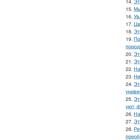
14.
Эт
15.
Мы
16.
Ув
17.
Цв
18.
Эт
19.
По
пород
20.
Эт
21.
Эт
22.
На
23.
Не
24.
Эт
униве
25.
Эт
уют, 
26.
На
27.
Эт
28.
Ре
преоб