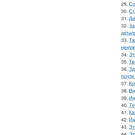
29.
Со
30.
Ст
31.
Ди
32.
За
детал
33.
Та
ненуж
34.
Эт
35.
Тв
36.
Зд
почти
37.
Ко
38.
Вн
39.
Ин
40.
Тё
41.
Ка
42.
Ин
43.
Эт
44.
Эт