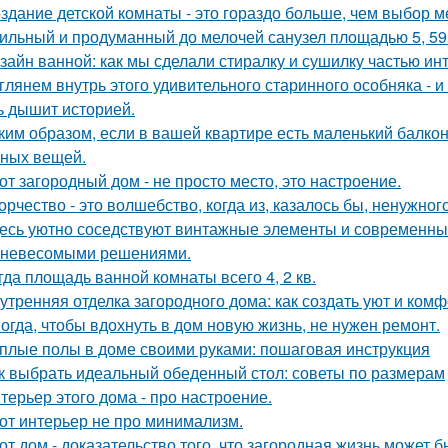
здание детской комнаты - это гораздо больше, чем выбор м
ильный и продуманный до мелочей санузел площадью 5, 59 
зайн ванной: как мы сделали стиралку и сушилку частью ин
глянем внутрь этого удивительного старинного особняка - и
ь дышит историей.
ким образом, если в вашей квартире есть маленький балкон
ных вещей.
от загородный дом - не просто место, это настроение.
орчество - это волшебство, когда из, казалось бы, ненужно
есь уютно соседствуют винтажные элементы и современный
 невесомыми решениями.
гда площадь ванной комнаты всего 4, 2 кв.
утренняя отделка загородного дома: как создать уют и ком
огда, чтобы вдохнуть в дом новую жизнь, не нужен ремонт.
плые полы в доме своими руками: пошаговая инструкция
к выбрать идеальный обеденный стол: советы по размерам
терьер этого дома - про настроение.
от интерьер не про минимализм.
от дом - доказательство того, что загородная жизнь может 