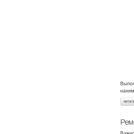
Выпол
наним
читат
Ремо
Важно