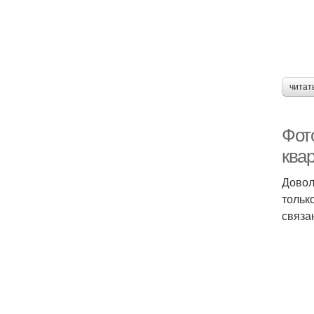
читат
Фот
ква
Довол
тольк
связа