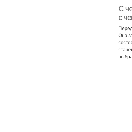
С че
с че
Перед
Она з
состо
стане
выбра