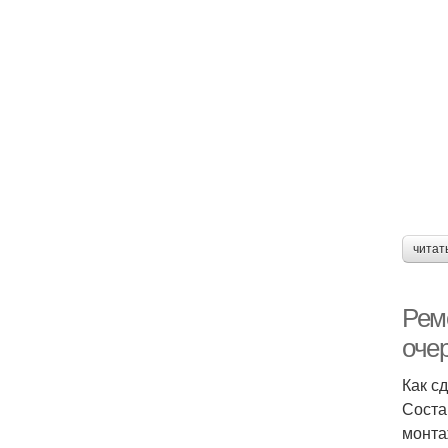
читат
Ремо
оче
Как с
Соста
монта