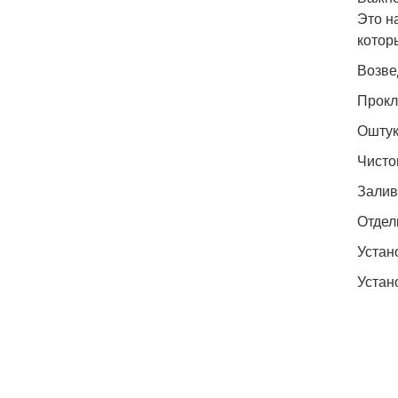
Это н
котор
Возве
Прокл
Оштук
Чисто
Залив
Отдел
Устан
Устан