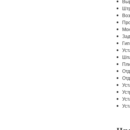
Выр
Штр
Воз
Про
Мон
Зад
Гип
Уст
Шпа
Пли
Отд
Отд
Уст
Уст
Уст
Уст