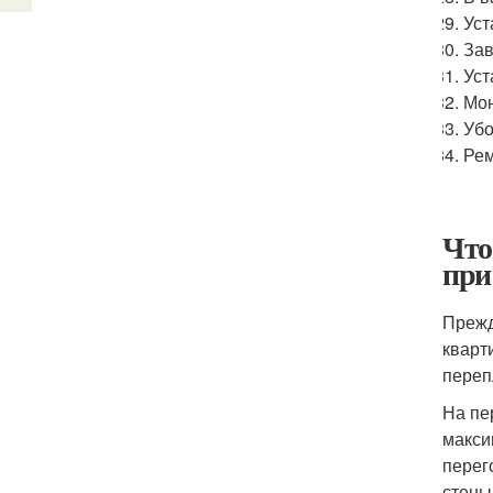
Уст
Зав
Уст
Мон
Убо
Рем
Что
при
Прежд
кварт
переп
На пе
макси
перег
стены