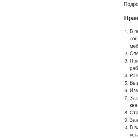
Подро
Прав
В п
сов
меб
Сле
При
раб
Раб
Выв
Изм
Зак
ква
Стр
Зан
В в
уст