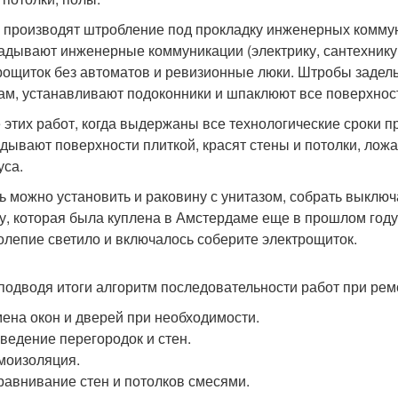
 производят штробление под прокладку инженерных коммун
адывают инженерные коммуникации (электрику, сантехнику,
рощиток без автоматов и ревизионные люки. Штробы задел
ам, устанавливают подоконники и шпаклюют все поверхнос
 этих работ, когда выдержаны все технологические сроки п
дывают поверхности плиткой, красят стены и потолки, ложа
уса.
ь можно установить и раковину с унитазом, собрать выключ
у, которая была куплена в Амстердаме еще в прошлом году 
олепие светило и включалось соберите электрощиток.
 подводя итоги алгоритм последовательности работ при р
ена окон и дверей при необходимости.
ведение перегородок и стен.
моизоляция.
авнивание стен и потолков смесями.