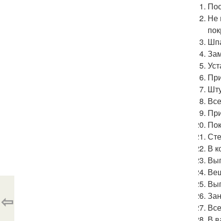
Пос
Не 
пок
Шпа
Зам
Уст
При
Шту
Все
При
Пок
Сте
В к
Вып
Веш
Вып
Зан
⇦
Все
В в