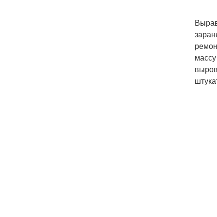
Вырав
заран
ремон
массу
выров
штука