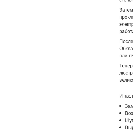
Затем
прокл
элект
работ
После
Обкла
плинт
Тепер
люстр
велик
Итак,
Зам
Воз
Шу
Выр