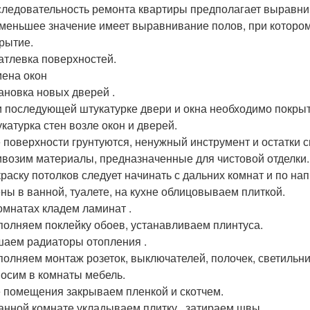
ледовательность ремонта квартиры предполагает выравнив
меньшее значение имеет выравнивание полов, при которо
рытие.
тлевка поверхностей.
ена окон
ановка новых дверей .
 последующей штукатурке двери и окна необходимо покрыт
катурка стен возле окон и дверей.
 поверхности грунтуются, ненужный инструмент и остатки 
возим материалы, предназначенные для чистовой отделки.
раску потолков следует начинать с дальних комнат и по на
ны в ванной, туалете, на кухне облицовываем плиткой.
омнатах кладем ламинат .
олняем поклейку обоев, устанавливаем плинтуса.
аем радиаторы отопления .
олняем монтаж розеток, выключателей, полочек, светильни
осим в комнаты мебель.
 помещения закрываем пленкой и скотчем.
анной комнате укладываем плитку , затираем швы.