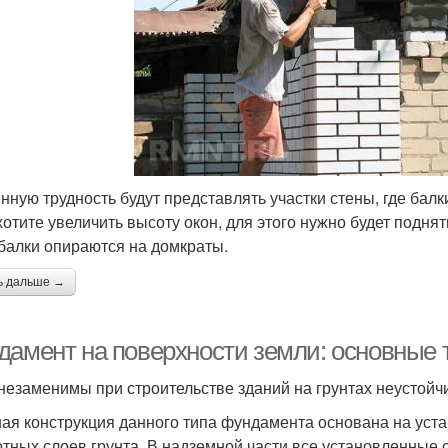
нную трудность будут представлять участки стены, где бал
хотите увеличить высоту окон, для этого нужно будет подня
 балки опираются на домкраты.
ь дальше →
дамент на поверхности земли: основные 
незаменимы при строительстве зданий на грунтах неустойчи
ая конструкция данного типа фундамента основана на уста
отных слоев грунта. В надземной части все установленные