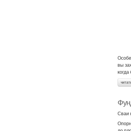
Особе
вы за
когда
читат
Фун
Сваи 
Опорн
до пл