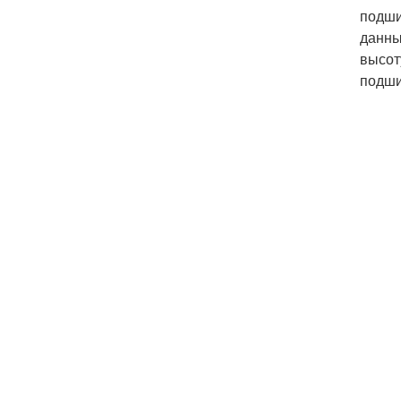
подши
данны
высот
подши