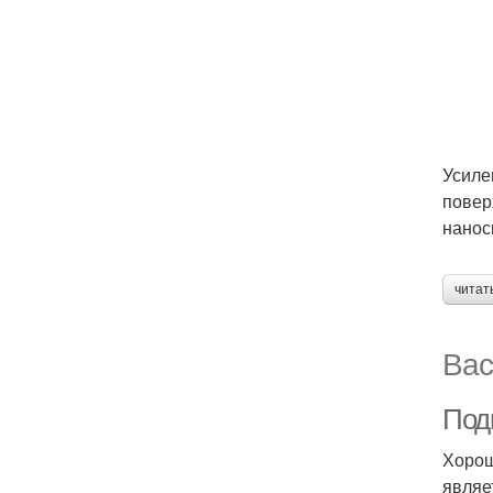
Усиле
повер
нанос
читат
Вас
Под
Хорош
являе