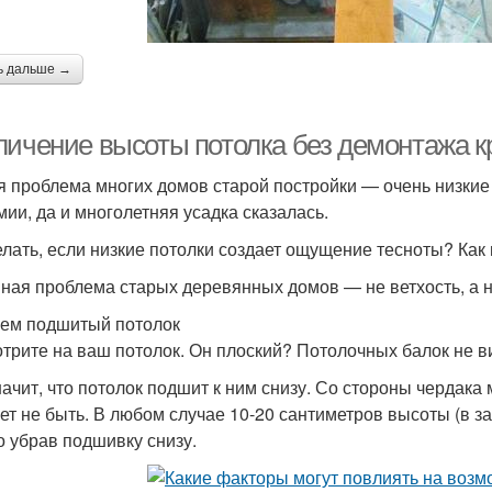
ь дальше →
личение высоты потолка без демонтажа к
 проблема многих домов старой постройки — очень низкие п
мии, да и многолетняя усадка сказалась.
елать, если низкие потолки создает ощущение тесноты? Как
ная проблема старых деревянных домов — не ветхость, а н
ем подшитый потолок
трите на ваш потолок. Он плоский? Потолочных балок не вид
начит, что потолок подшит к ним снизу. Со стороны чердака 
ет не быть. В любом случае 10-20 сантиметров высоты (в з
о убрав подшивку снизу.