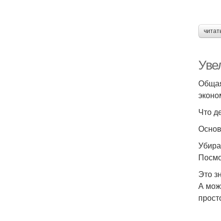
читат
Уве
Общая
эконо
Что д
Основ
Убира
Посмо
Это з
А мож
прост