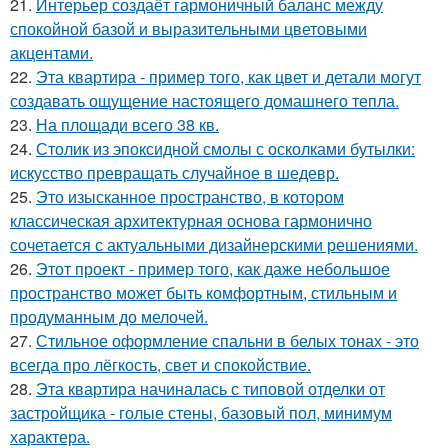
21.
Интерьер создаёт гармоничный баланс между
спокойной базой и выразительными цветовыми
акцентами.
22.
Эта квартира - пример того, как цвет и детали могут
создавать ощущение настоящего домашнего тепла.
23.
На площади всего 38 кв.
24.
Столик из эпоксидной смолы с осколками бутылки:
искусство превращать случайное в шедевр.
25.
Это изысканное пространство, в котором
классическая архитектурная основа гармонично
сочетается с актуальными дизайнерскими решениями.
26.
Этот проект - пример того, как даже небольшое
пространство может быть комфортным, стильным и
продуманным до мелочей.
27.
Стильное оформление спальни в белых тонах - это
всегда про лёгкость, свет и спокойствие.
28.
Эта квартира начиналась с типовой отделки от
застройщика - голые стены, базовый пол, минимум
характера.