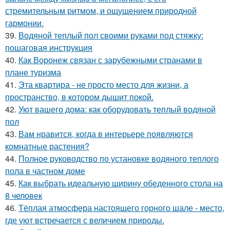
стремительным ритмом, и ощущением природной
гармонии.
39.
Водяной теплый пол своими руками под стяжку:
пошаговая инструкция
40.
Как Воронеж связан с зарубежными странами в
плане туризма
41.
Эта квартира - не просто место для жизни, а
пространство, в котором дышит покой.
42.
Уют вашего дома: как оборудовать теплый водяной
пол
43.
Вам нравится, когда в интерьере появляются
комнатные растения?
44.
Полное руководство по установке водяного теплого
пола в частном доме
45.
Как выбрать идеальную ширину обеденного стола на
8 человек
46.
Тёплая атмосфера настоящего горного шале - место,
где уют встречается с величием природы.