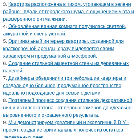
3.
Квартира расположена в тихом, утопающем в зелени
районе - вдали от городского шума, с ощущением уюта и
размеренного ритма жизни.
4.
Обновлённая ванная комната получилась светлой,
аккуратной и очень уютной.
5.
Оригинальный интерьер квартиры, созданной для
краткосрочной аренды, сразу выделяется своим
характером и продуманной атмосферой.
6.
Создание стильной акцентной стены из деревянных
панелей.
7.
Дизайнеры объединили три небольшие квартиры и
создали одно большое, продуманное пространство,
идеально подходящее для семьи с детьми.
8.
Поэтапный процесс создания стильной декоративной
ниши из гипсокартона - от первых замеров до идеально
выровненного и окрашенного результата.
9.
Мы демонстрируем креативный и экологичный DIY -
проект: создание оригинальных полочек из остатков
деревянных реек.