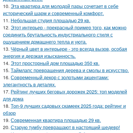
10.
Эта квартира для молодой пары сочетает в себе
исторический шарм и современный комфорт.
11.
Небольшая студия площадью 29 кв.
12.
Этот интерьер - прекрасный пример того, как можно
соединить брутальность индустриального стиля с
ощущением домашнего тепла и уюта.
13.
Чёрный цвет в интерьере - это всегда вызов, особая
энергия и дерзкая изысканность.
14.
Этот просторный дом площадью 350 кв.
15.
Таймлапс превращения дерева и смолы в искусство.
16.
Современный декор с золотыми акцентами:
элегантность в деталях.
17.
Рейтинг лучших беговых дорожек 2025: топ моделей
для дома
18.
Топ-9 лучших садовых скамеек 2025 года: рейтинг и
обзор
19.
Современная квартира площадью 29 кв.
20.
Старую тумбу превращают в настоящий шедевр!