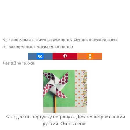
Категории:
Защита от осадков
,
Лоджии по типу
,
Холодное остекление
,
Теплое
остекление
,
Балкон от лоджии
,
Основные типы
Читайте также
Как сделать вертушку ветряную. Делаем ветряк своими
руками. Очень легко!