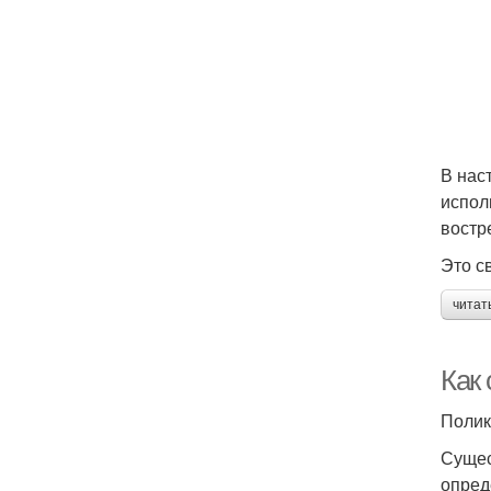
В нас
испол
востр
Это св
читат
Как
Полик
Сущес
опред