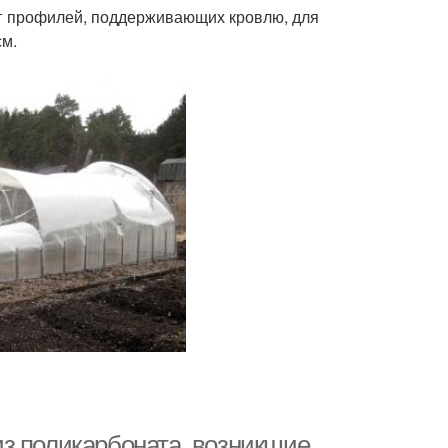
аг профилей, поддерживающих кровлю, для
см.
з поликарбоната, возникшие