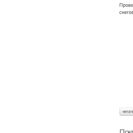
Прове
снего
читат
Пок