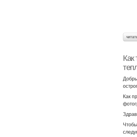
читат
Как
теп
Добры
остро
Как п
фотог
Здрав
Чтобы
следу