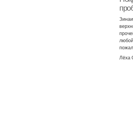
про
Зинаи
верхн
проче
любой
пожал
Лёха 