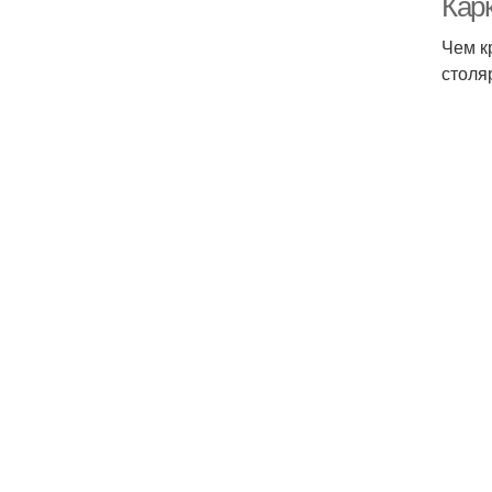
Кар
Чем к
столя