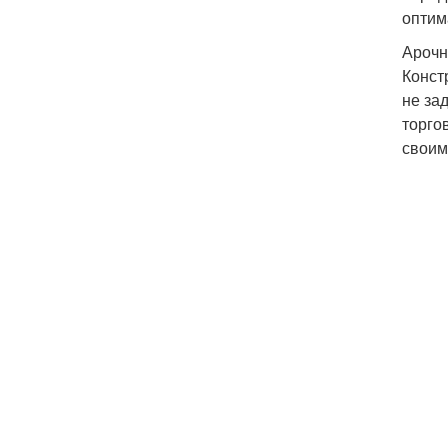
оптим
Ароч
Конст
не за
торго
своим