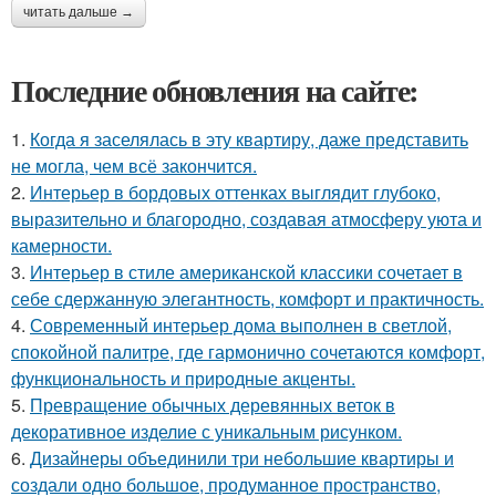
читать дальше →
Последние обновления на сайте:
1.
Когда я заселялась в эту квартиру, даже представить
не могла, чем всё закончится.
2.
Интерьер в бордовых оттенках выглядит глубоко,
выразительно и благородно, создавая атмосферу уюта и
камерности.
3.
Интерьер в стиле американской классики сочетает в
себе сдержанную элегантность, комфорт и практичность.
4.
Современный интерьер дома выполнен в светлой,
спокойной палитре, где гармонично сочетаются комфорт,
функциональность и природные акценты.
5.
Превращение обычных деревянных веток в
декоративное изделие с уникальным рисунком.
6.
Дизайнеры объединили три небольшие квартиры и
создали одно большое, продуманное пространство,