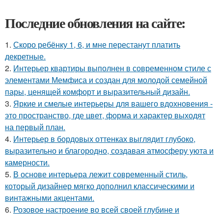
Последние обновления на сайте:
1.
Скоро ребёнку 1, 6, и мне перестанут платить
декретные.
2.
Интерьер квартиры выполнен в современном стиле с
элементами Мемфиса и создан для молодой семейной
пары, ценящей комфорт и выразительный дизайн.
3.
Яркие и смелые интерьеры для вашего вдохновения -
это пространство, где цвет, форма и характер выходят
на первый план.
4.
Интерьер в бордовых оттенках выглядит глубоко,
выразительно и благородно, создавая атмосферу уюта и
камерности.
5.
В основе интерьера лежит современный стиль,
который дизайнер мягко дополнил классическими и
винтажными акцентами.
6.
Розовое настроение во всей своей глубине и