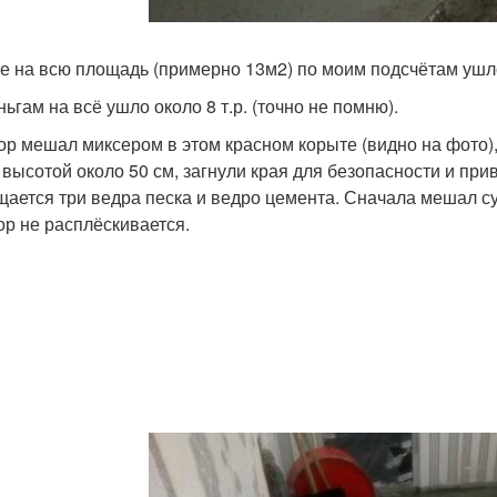
ге на всю площадь (примерно 13м2) по моим подсчётам ушл
ьгам на всё ушло около 8 т.р. (точно не помню).
ор мешал миксером в этом красном корыте (видно на фото),
, высотой около 50 см, загнули края для безопасности и при
ается три ведра песка и ведро цемента. Сначала мешал су
ор не расплёскивается.