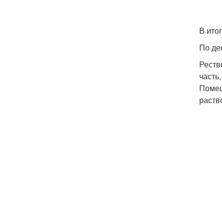
В ито
По ден
Реств
часть
Помещ
раств