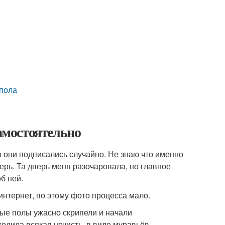
 пола
самостоятельно
о они подписались случайно. Не знаю что именно
ерь. Та дверь меня разочаровала, но главное
б ней.
нтернет, по этому фото процесса мало.
рые полы ужасно скрипели и начали
ходила всякая нечисть, в виде муравьёв,