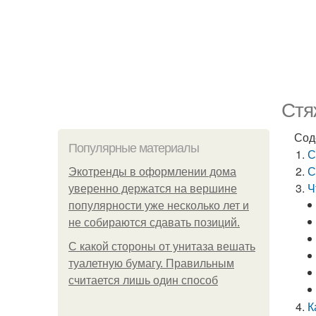
Стя
Сод
Популярные материалы
С
С
Экотренды в оформлении дома
Ч
уверенно держатся на вершине
популярности уже несколько лет и
не собираются сдавать позиций.
С какой стороны от унитаза вешать
туалетную бумагу. Правильным
считается лишь один способ
К