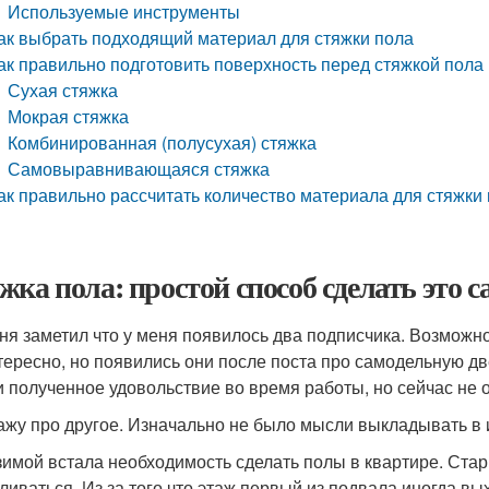
Используемые инструменты
ак выбрать подходящий материал для стяжки пола
ак правильно подготовить поверхность перед стяжкой пола
Сухая стяжка
Мокрая стяжка
Комбинированная (полусухая) стяжка
Самовыравнивающаяся стяжка
ак правильно рассчитать количество материала для стяжки
жка пола: простой способ сделать это 
ня заметил что у меня появилось два подписчика. Возможн
тересно, но появились они после поста про самодельную дв
и полученное удовольствие во время работы, но сейчас не о
ажу про другое. Изначально не было мысли выкладывать в и
зимой встала необходимость сделать полы в квартире. Ста
ливаться. Из за того что этаж первый из подвала иногда вы