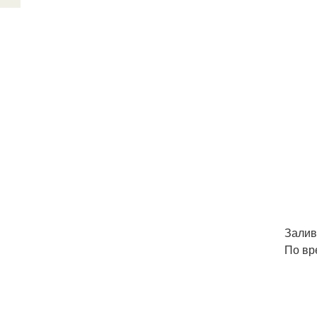
Залив
По вр