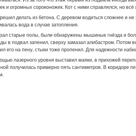
ек и огромных сороконожек. Кот с ними справлялся, но всё 
решил делать из бетона. С деревом водиться сложнее и не 
ивалась вода в случае затопления.
рал старые полы, были обнаружены мышиные гнёзда и боль
оды в подвал запенил, сверху замазал алибастром. Потом в
ил его на пену, стыки тоже пропенил. Для надежности набил
ощью лазерного уровня выставил маяки, в прихожей перепа
ной получилась примерно пять сантиметров. В коридоре пере
м.