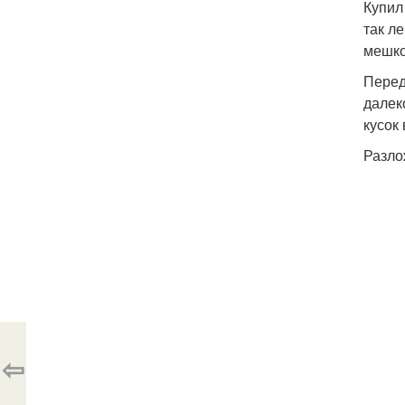
Купил
так л
мешко
Перед
далек
кусок
Разло
⇦