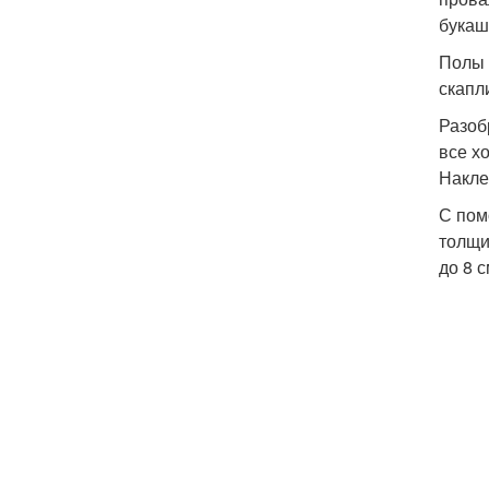
букаш
Полы 
скапл
Разоб
все х
Накле
С пом
толщи
до 8 с