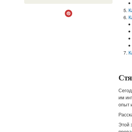
К
К
К
Стя
Сегод
им ин
опыт 
Расск
Этой 
прова