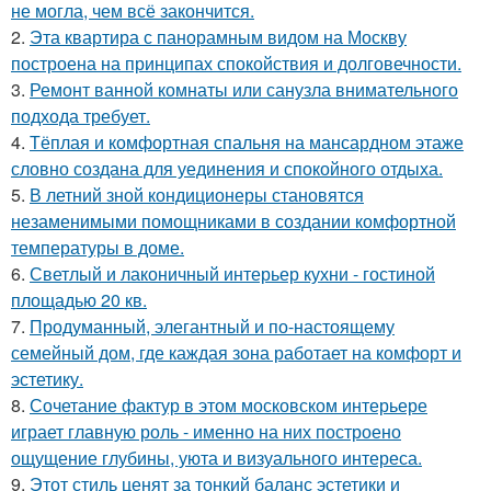
не могла, чем всё закончится.
2.
Эта квартира с панорамным видом на Москву
построена на принципах спокойствия и долговечности.
3.
Ремонт ванной комнаты или санузла внимательного
подхода требует.
4.
Тёплая и комфортная спальня на мансардном этаже
словно создана для уединения и спокойного отдыха.
5.
В летний зной кондиционеры становятся
незаменимыми помощниками в создании комфортной
температуры в доме.
6.
Светлый и лаконичный интерьер кухни - гостиной
площадью 20 кв.
7.
Продуманный, элегантный и по-настоящему
семейный дом, где каждая зона работает на комфорт и
эстетику.
8.
Сочетание фактур в этом московском интерьере
играет главную роль - именно на них построено
ощущение глубины, уюта и визуального интереса.
9.
Этот стиль ценят за тонкий баланс эстетики и