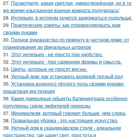
27.
Посмотрите, какая светлая, умиротворённая, но в то
же время изысканная ванная комната получилась!
28.
Интерьер, в котором хочется задержаться подольше.
29.
Практические советы: как отремонтировать дом
своими руками
30.
Полное руководство по ремонту в частном доме: от
планирования до финальных штрихов
31.
Этот интерьер - не просто про удобство.
32.
Этот интерьер - про гармонию формы и смысла.
33.
Цветы, которые не просят весны.
34.
Уютный дом: как установить водяной теплый пол
35.
Установка водяного тёплого пола своими руками:
пошаговая инструкция
36.
Какие природные объекты Калининграда особенно
популярны среди любителей природы
37.
Минимализм, который говорит больше, чем слова.
38.
Правильная уборка - это настоящее искусство.
39.
Уютный дом в скандинавском стиле - идеальное
пространство, где царит свет, простота и