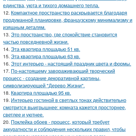
единства, уюта и тихого домашнего тепла.
12.
Компактное пространство раскрывается благодаря
продуманной планировке, французскому минимализму и
изящным деталям.
13.
Это пространство, где спокойствие становится
частью повседневной жизни.
14.
Эта квартира площадью 51 кв.
15.
Эта квартира площадью 63 кв.
16.
Этот интерьер - настоящий праздник цвета и формы.
17.
По-настоящему завораживающий творческий
процесс - создание декоративной картины,
символизирующей "Дерево Жизни".
18.
Квартира площадью 95 кв.
19.
Интерьер гостиной в светлых тонах действительно
смотрится выигрышнее: комната кажется просторнее,
светлее и уютнее.
20.
Поклейка обоев - процесс, который требует
аккуратности и соблюдения нескольких правил, чтобы