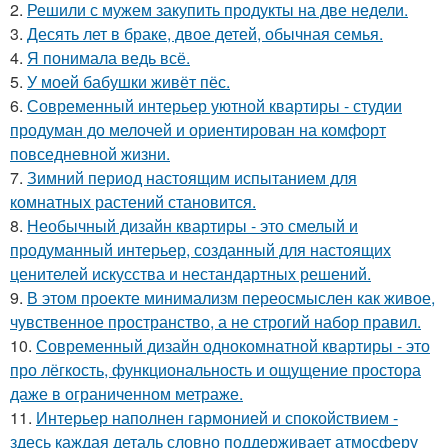
2.
Решили с мужем закупить продукты на две недели.
3.
Десять лет в браке, двое детей, обычная семья.
4.
Я понимала ведь всё.
5.
У моей бабушки живёт пёс.
6.
Современный интерьер уютной квартиры - студии
продуман до мелочей и ориентирован на комфорт
повседневной жизни.
7.
Зимний период настоящим испытанием для
комнатных растений становится.
8.
Необычный дизайн квартиры - это смелый и
продуманный интерьер, созданный для настоящих
ценителей искусства и нестандартных решений.
9.
В этом проекте минимализм переосмыслен как живое,
чувственное пространство, а не строгий набор правил.
10.
Современный дизайн однокомнатной квартиры - это
про лёгкость, функциональность и ощущение простора
даже в ограниченном метраже.
11.
Интерьер наполнен гармонией и спокойствием -
здесь каждая деталь словно поддерживает атмосферу