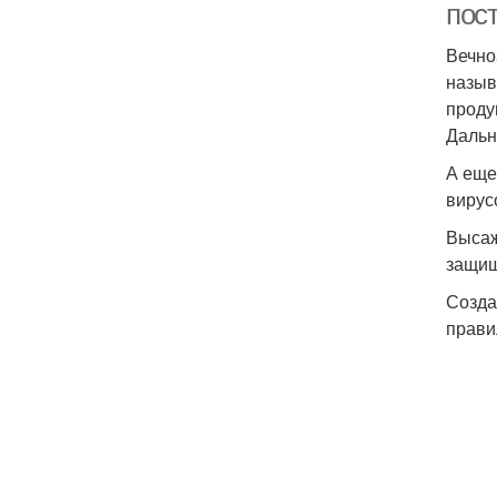
пос
Вечно
назыв
проду
Дальн
А еще
вирус
Высаж
защищ
Созда
прави