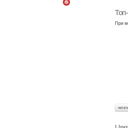
Топ
При м
читат
Цвет