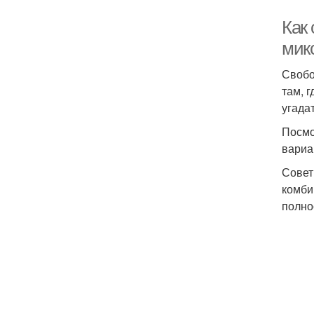
Как
мик
Свобо
там, 
угада
Посмо
вариа
Совет
комби
полно