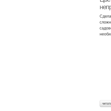
неп
Сдела
сложн
садов
необх
читат