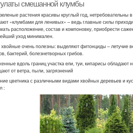
тулаты смешанной клумбы
зеленые растения красивы круглый год, нетребовательны в у
ают «клумбами для ленивых» – ведь главные силы приходит
мать расположение, состав и компоновку, приобрести сажен
ейший уход минимален.
 хвойные очень полезны: выделяют фитонциды – летучие в
ов, бактерий, болезнетворных грибов.
енные вдоль границ участка ели, туи, кипарисы обладают
ают от ветра, пыли, загрязнений
ние цветника с различными видами хвойных деревьев и ку
л :