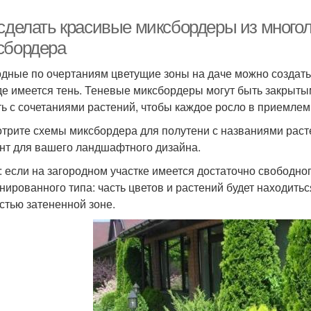
 сделать красивые миксбордеры из много
сбордера
дные по очертаниям цветущие зоны на даче можно создать
где имеется тень. Теневые миксбордеры могут быть закрытым
ть с сочетаниями растений, чтобы каждое росло в приемлем
трите схемы миксбордера для полутени с названиями раст
нт для вашего ландшафтного дизайна.
: если на загородном участке имеется достаточно свободно
нированного типа: часть цветов и растений будет находиться
стью затененной зоне.