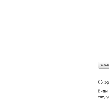
читат
Соз
Виды 
следу