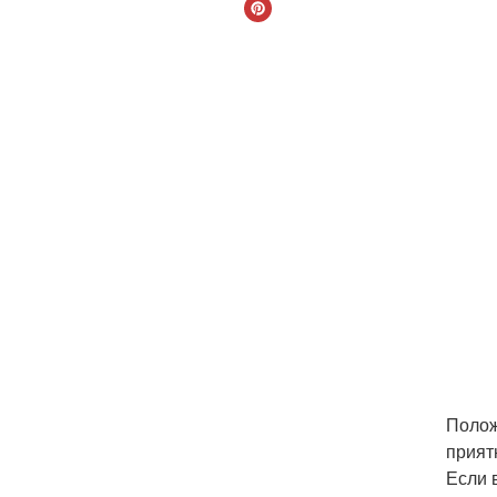
Полож
прият
Если 