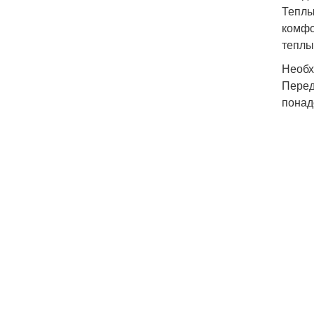
Теплы
комфо
теплы
Необх
Перед
понад