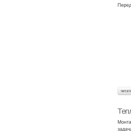
Перед
читат
Теп
Монта
задач