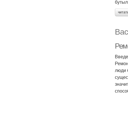
бутыл
читат
Вас
Рем
Введ
Ремон
люди 
сущес
значи
спосо