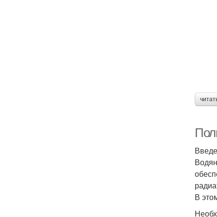
читат
Пол
Введ
Водян
обесп
радиа
В это
Необх