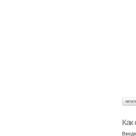
читат
Как
Введ