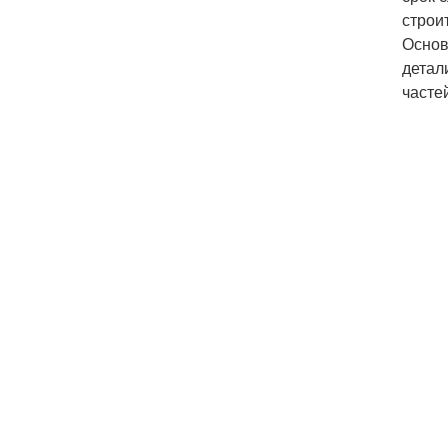
строи
Основ
детал
часте