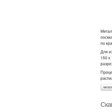
Метал
посмо
по кр
Для и
150 х
разрез
Проце
распи
читат
Ска