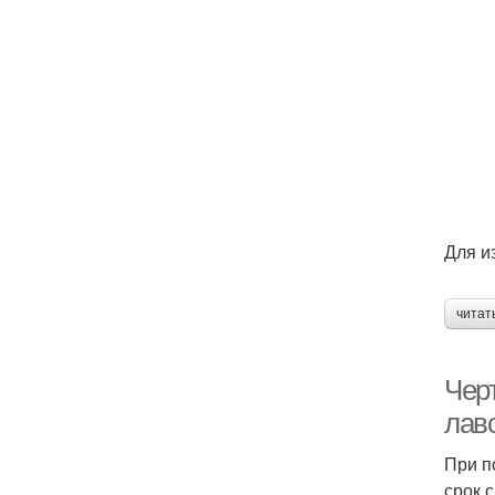
Для и
читат
Чер
лав
При п
срок 