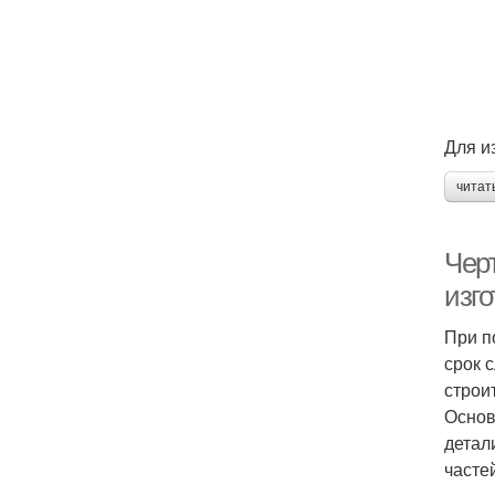
Для и
читат
Чер
изг
При п
срок 
строи
Основ
детал
часте