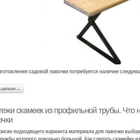
зготовления садовой лавочки потребуется наличие следую
ь дальше →
тежи скамеек из профильной трубы. Что 
очки
оиске подходящего варианта материала для лавочки выбор
службы которого довольно большой. Как сделать скамейку 