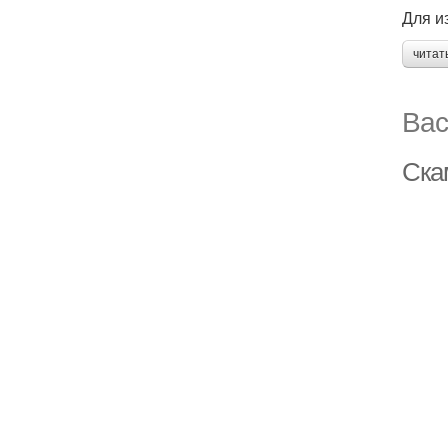
Для и
читат
Вас
Ска