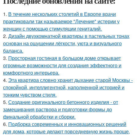
Последние обновления на сайте:
1.
В течение нескольких столетий в Европе врачи
практиковали так называемое "Лечение" истерии у
женщин с помощью стимуляции гениталий.
2.
Дизайн двухкомнатной квартиры в пастельных тонах
основан на ощущении лёгкости, уюта и визуального
баланса.
3.
Просторная гостиная в большом доме открывает
огромные возможности для создания эффектного и
комфортного интерьера.
4.
Эта квартира словно хранит дыхание старой Москвы -
спокойной, интеллигентной, наполненной историей и
тонким чувством стиля.
5.
Создание оригинального бетонного изделия - от
замешивания раствора и подготовки формы до
финальной обработки и сборки.
6.
Подборка современных и инновационных решений
для дома, которые делают повседневную жизнь проще,