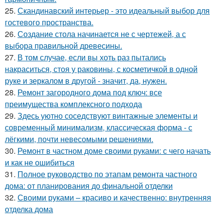
25.
Скандинавский интерьер - это идеальный выбор для
гостевого пространства.
26.
Создание стола начинается не с чертежей, а с
выбора правильной древесины.
27.
В том случае, если вы хоть раз пытались
накраситься, стоя у раковины, с косметичкой в одной
руке и зеркалом в другой - значит, да, нужен.
28.
Ремонт загородного дома под ключ: все
преимущества комплексного подхода
29.
Здесь уютно соседствуют винтажные элементы и
современный минимализм, классическая форма - с
лёгкими, почти невесомыми решениями.
30.
Ремонт в частном доме своими руками: с чего начать
и как не ошибиться
31.
Полное руководство по этапам ремонта частного
дома: от планирования до финальной отделки
32.
Своими руками – красиво и качественно: внутренняя
отделка дома