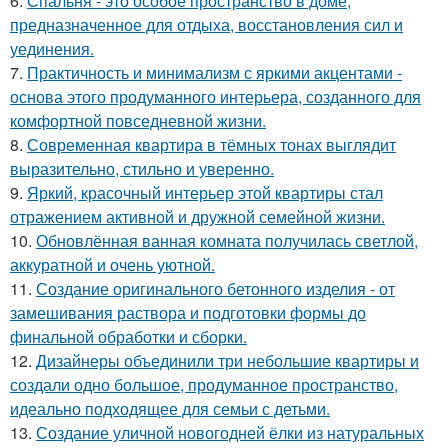
6.
Спальня - это особое пространство в доме,
предназначенное для отдыха, восстановления сил и
уединения.
7.
Практичность и минимализм с яркими акцентами -
основа этого продуманного интерьера, созданного для
комфортной повседневной жизни.
8.
Современная квартира в тёмных тонах выглядит
выразительно, стильно и уверенно.
9.
Яркий, красочный интерьер этой квартиры стал
отражением активной и дружной семейной жизни.
10.
Обновлённая ванная комната получилась светлой,
аккуратной и очень уютной.
11.
Создание оригинального бетонного изделия - от
замешивания раствора и подготовки формы до
финальной обработки и сборки.
12.
Дизайнеры объединили три небольшие квартиры и
создали одно большое, продуманное пространство,
идеально подходящее для семьи с детьми.
13.
Создание уличной новогодней ёлки из натуральных