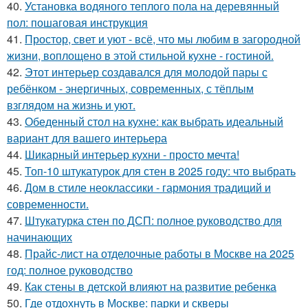
40.
Установка водяного теплого пола на деревянный
пол: пошаговая инструкция
41.
Простор, свет и уют - всё, что мы любим в загородной
жизни, воплощено в этой стильной кухне - гостиной.
42.
Этот интерьер создавался для молодой пары с
ребёнком - энергичных, современных, с тёплым
взглядом на жизнь и уют.
43.
Обеденный стол на кухне: как выбрать идеальный
вариант для вашего интерьера
44.
Шикарный интерьер кухни - просто мечта!
45.
Топ-10 штукатурок для стен в 2025 году: что выбрать
46.
Дом в стиле неоклассики - гармония традиций и
современности.
47.
Штукатурка стен по ДСП: полное руководство для
начинающих
48.
Прайс-лист на отделочные работы в Москве на 2025
год: полное руководство
49.
Как стены в детской влияют на развитие ребенка
50.
Где отдохнуть в Москве: парки и скверы