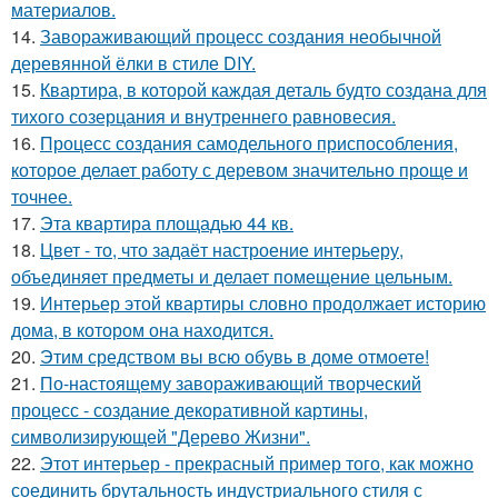
материалов.
14.
Завораживающий процесс создания необычной
деревянной ёлки в стиле DIY.
15.
Квартира, в которой каждая деталь будто создана для
тихого созерцания и внутреннего равновесия.
16.
Процесс создания самодельного приспособления,
которое делает работу с деревом значительно проще и
точнее.
17.
Эта квартира площадью 44 кв.
18.
Цвет - то, что задаёт настроение интерьеру,
объединяет предметы и делает помещение цельным.
19.
Интерьер этой квартиры словно продолжает историю
дома, в котором она находится.
20.
Этим средством вы всю обувь в доме отмоете!
21.
По-настоящему завораживающий творческий
процесс - создание декоративной картины,
символизирующей "Дерево Жизни".
22.
Этот интерьер - прекрасный пример того, как можно
соединить брутальность индустриального стиля с