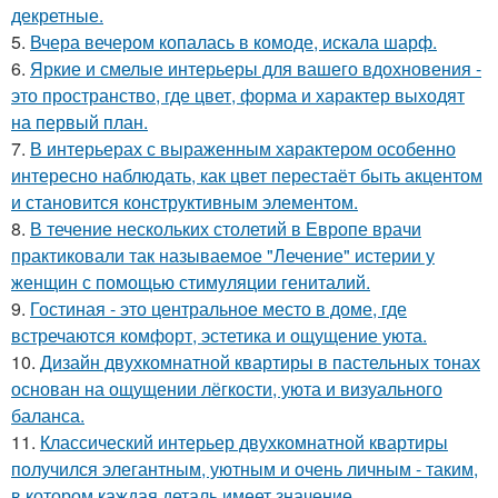
декретные.
5.
Вчера вечером копалась в комоде, искала шарф.
6.
Яркие и смелые интерьеры для вашего вдохновения -
это пространство, где цвет, форма и характер выходят
на первый план.
7.
В интерьерах с выраженным характером особенно
интересно наблюдать, как цвет перестаёт быть акцентом
и становится конструктивным элементом.
8.
В течение нескольких столетий в Европе врачи
практиковали так называемое "Лечение" истерии у
женщин с помощью стимуляции гениталий.
9.
Гостиная - это центральное место в доме, где
встречаются комфорт, эстетика и ощущение уюта.
10.
Дизайн двухкомнатной квартиры в пастельных тонах
основан на ощущении лёгкости, уюта и визуального
баланса.
11.
Классический интерьер двухкомнатной квартиры
получился элегантным, уютным и очень личным - таким,
в котором каждая деталь имеет значение.