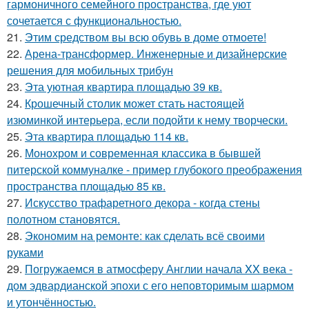
гармоничного семейного пространства, где уют
сочетается с функциональностью.
21.
Этим средством вы всю обувь в доме отмоете!
22.
Арена-трансформер. Инженерные и дизайнерские
решения для мобильных трибун
23.
Эта уютная квартира площадью 39 кв.
24.
Крошечный столик может стать настоящей
изюминкой интерьера, если подойти к нему творчески.
25.
Эта квартира площадью 114 кв.
26.
Монохром и современная классика в бывшей
питерской коммуналке - пример глубокого преображения
пространства площадью 85 кв.
27.
Искусство трафаретного декора - когда стены
полотном становятся.
28.
Экономим на ремонте: как сделать всё своими
руками
29.
Погружаемся в атмосферу Англии начала XX века -
дом эдвардианской эпохи с его неповторимым шармом
и утончённостью.