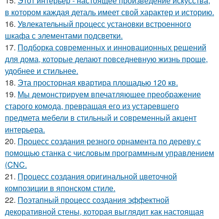
15.
Этот интерьер - настоящее произведение искусства,
в котором каждая деталь имеет свой характер и историю.
16.
Увлекательный процесс установки встроенного
шкафа с элементами подсветки.
17.
Подборка современных и инновационных решений
для дома, которые делают повседневную жизнь проще,
удобнее и стильнее.
18.
Эта просторная квартира площадью 120 кв.
19.
Мы демонстрируем впечатляющее преображение
старого комода, превращая его из устаревшего
предмета мебели в стильный и современный акцент
интерьера.
20.
Процесс создания резного орнамента по дереву с
помощью станка с числовым программным управлением
(CNC.
21.
Процесс создания оригинальной цветочной
композиции в японском стиле.
22.
Поэтапный процесс создания эффектной
декоративной стены, которая выглядит как настоящая