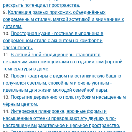
раскрыть потенциал пространства.
9.
Коллекция разных прихожих, объединённых
современным стилем, мягкой эстетикой и вниманием к
деталям.
10.
Просторная кухня - гостиная выполнена в
современном стиле с акцентом на комфорт и
элегантность.
11.
В летний зной кондиционеры становятся
незаменимыми помощниками в создании комфортной
температуры в доме.
12.
Проект квартиры с видом на останкинскую башню
получился светлым, спокойным и очень уютным -
идеальным для жизни молодой семейной пары.
13.
Покрытие деревянного пола глубоким насыщенным
чёрным цветом.
14.
Интересная планировка, арочные формы и
насыщенные оттенки превращают эту двушку в по-
настоящему выразительное и цельное пространство.