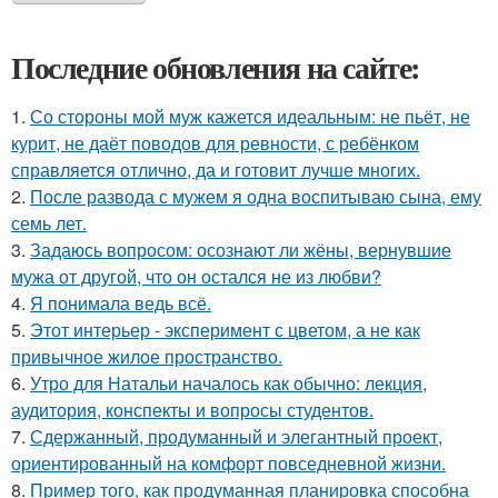
Последние обновления на сайте:
1.
Со стороны мой муж кажется идеальным: не пьёт, не
курит, не даёт поводов для ревности, с ребёнком
справляется отлично, да и готовит лучше многих.
2.
После развода с мужем я одна воспитываю сына, ему
семь лет.
3.
Задаюсь вопросом: осознают ли жёны, вернувшие
мужа от другой, что он остался не из любви?
4.
Я понимала ведь всё.
5.
Этот интерьер - эксперимент с цветом, а не как
привычное жилое пространство.
6.
Утро для Натальи началось как обычно: лекция,
аудитория, конспекты и вопросы студентов.
7.
Сдержанный, продуманный и элегантный проект,
ориентированный на комфорт повседневной жизни.
8.
Пример того, как продуманная планировка способна