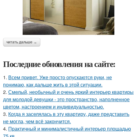
читать дальше →
Последние обновления на сайте:
1.
Всем привет. Уже просто опускаются руки, не
понимаю, как дальше жить в этой ситуации.
2.
Смелый, необычный и очень яркий интерьер квартиры
для молодой девушки - это пространство, наполненное
цветом, настроением и индивидуальностью.
3.
Когда я заселялась в эту квартиру, даже представить
не могла, чем всё закончится.
4.
Практичный и минималистичный интерьер площадью
75 кв.