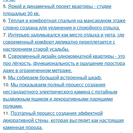
5.
Яркий и динамичный проект квартиры - студии
площадью 30 кв.
6.
Тёплая и комфортная спальня на мансардном этаже
словно создана для уединения и спокойного отдыха.
7.
Интерьер задумывался как место отдыха и уюта, где
современный комфорт деликатно переплетается с
настроением старой усадьбы.
8.
Современный дизайн однокомнатной квартиры - это
про лёгкость, функциональность и ощущение простора
даже в ограниченном метраже.
9.
Мы собираем большой встроенный шкаф.
10.
Мы показываем полный процесс создания
нестандартного электрического камина с потайным
выдвижным ящиком и декоративными парящими
полками.
11.
Поэтапный процесс создания эффектной
декоративной стены, которая выглядит как настоящая
каменная порода.