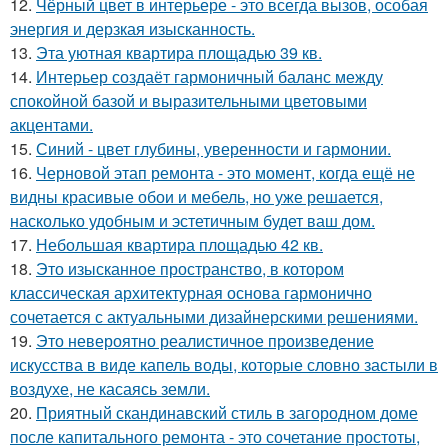
12.
Чёрный цвет в интерьере - это всегда вызов, особая
энергия и дерзкая изысканность.
13.
Эта уютная квартира площадью 39 кв.
14.
Интерьер создаёт гармоничный баланс между
спокойной базой и выразительными цветовыми
акцентами.
15.
Синий - цвет глубины, уверенности и гармонии.
16.
Черновой этап ремонта - это момент, когда ещё не
видны красивые обои и мебель, но уже решается,
насколько удобным и эстетичным будет ваш дом.
17.
Небольшая квартира площадью 42 кв.
18.
Это изысканное пространство, в котором
классическая архитектурная основа гармонично
сочетается с актуальными дизайнерскими решениями.
19.
Это невероятно реалистичное произведение
искусства в виде капель воды, которые словно застыли в
воздухе, не касаясь земли.
20.
Приятный скандинавский стиль в загородном доме
после капитального ремонта - это сочетание простоты,