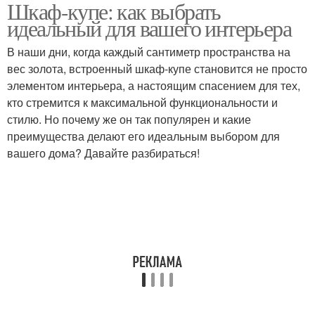
Шкаф-купе: как выбрать
максимального
Идеальный шкафа-куп
идеальный для вашего интерьера
удобства
В наши дни, когда каждый сантиметр пространства на
вес золота, встроенный шкаф-купе становится не просто
Шкафа-куп в
Шкафа-куп под
элементом интерьера, а настоящим спасением для тех,
современном
интерьер
кто стремится к максимальной функциональности и
интерьере
стилю. Но почему же он так популярен и какие
преимущества делают его идеальным выбором для
вашего дома? Давайте разбираться!
Шкафа-куп на общий
Шкафа-куп при покупке
вид
Шкафа-куп в
Качественный шкафа-
соответствии
куп
Шкафа-куп в
Шкафа-куп для