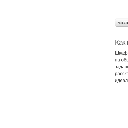
читат
Как
Шкаф 
на об
задан
расск
идеал