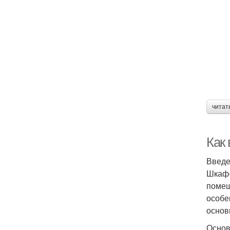
читат
Как
Введ
Шкаф-
помещ
особе
основ
Основ