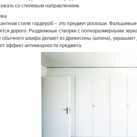
совать со стилевым направлением.
ика
гантном стиле гардероб – это предмет роскоши. Фальшивы
ятся дорого. Раздвижные створки с полноразмерными зерк
е обычного шкафа делают из древесины (шпона), украшают
ют эффект антикварности предмета.