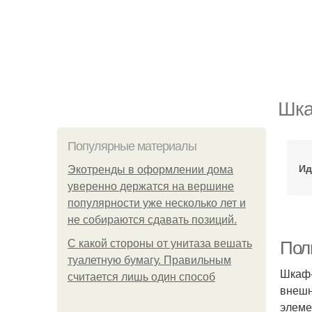
Шка
Популярные материалы
Ид
Экотренды в оформлении дома
уверенно держатся на вершине
популярности уже несколько лет и
не собираются сдавать позиций.
С какой стороны от унитаза вешать
Пол
туалетную бумагу. Правильным
Шкаф-
считается лишь один способ
внешн
элеме