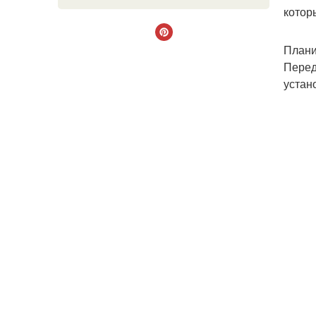
котор
Плани
Перед
устан