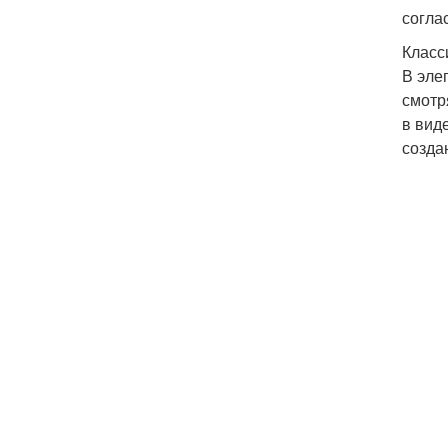
согла
Класс
В эле
смотр
в вид
созда