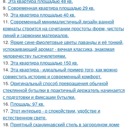
8.
Эта квартира площадью 48 кв.
9.
Современная квартира площадью 29 кв.
10.
Эта квартира площадью 40 кв.
11.
Современный минималистичный дизайн ванной
комнаты строится на сочетании простоты форм, чистоты
линий и гармонии материалов.
12.
Яркие сине-фиолетовые цветы лаванды и её тонкий,
успокаивающий аромат - вечная классика, знакомая
человечеству тысячелетиями.
13.
Эта квартира площадью 150 кв.
14.
Эта квартира - идеальный пример того, как можно
совместить историю и современный комфорт.
15.
Оригинальный способ превращения обычной
стеклянной бутылки в практичный держатель начинается
с подготовки и фиксации бутылки.
16.
Площадь: 97 кв.
17.
Этот интерьер - о спокойствии, удобстве и
естественном свете.
18.
Приятный скандинавский стиль в загородном доме