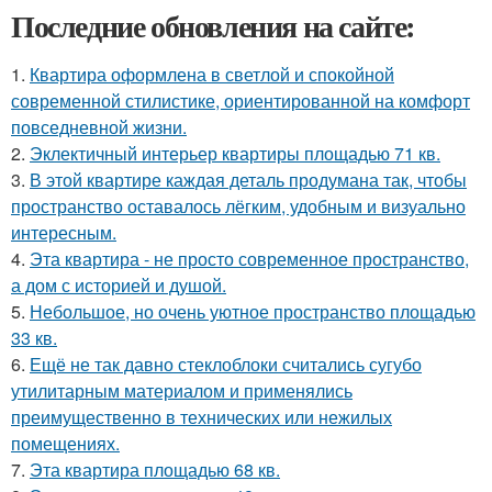
Последние обновления на сайте:
1.
Квартира оформлена в светлой и спокойной
современной стилистике, ориентированной на комфорт
повседневной жизни.
2.
Эклектичный интерьер квартиры площадью 71 кв.
3.
В этой квартире каждая деталь продумана так, чтобы
пространство оставалось лёгким, удобным и визуально
интересным.
4.
Эта квартира - не просто современное пространство,
а дом с историей и душой.
5.
Небольшое, но очень уютное пространство площадью
33 кв.
6.
Ещё не так давно стеклоблоки считались сугубо
утилитарным материалом и применялись
преимущественно в технических или нежилых
помещениях.
7.
Эта квартира площадью 68 кв.