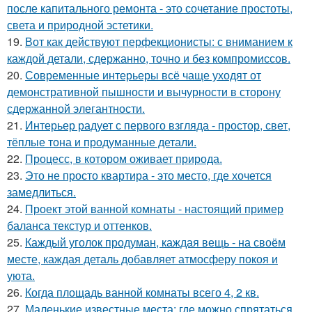
после капитального ремонта - это сочетание простоты,
света и природной эстетики.
19.
Вот как действуют перфекционисты: с вниманием к
каждой детали, сдержанно, точно и без компромиссов.
20.
Современные интерьеры всё чаще уходят от
демонстративной пышности и вычурности в сторону
сдержанной элегантности.
21.
Интерьер радует с первого взгляда - простор, свет,
тёплые тона и продуманные детали.
22.
Процесс, в котором оживает природа.
23.
Это не просто квартира - это место, где хочется
замедлиться.
24.
Проект этой ванной комнаты - настоящий пример
баланса текстур и оттенков.
25.
Каждый уголок продуман, каждая вещь - на своём
месте, каждая деталь добавляет атмосферу покоя и
уюта.
26.
Когда площадь ванной комнаты всего 4, 2 кв.
27.
Маленькие известные места: где можно спрятаться