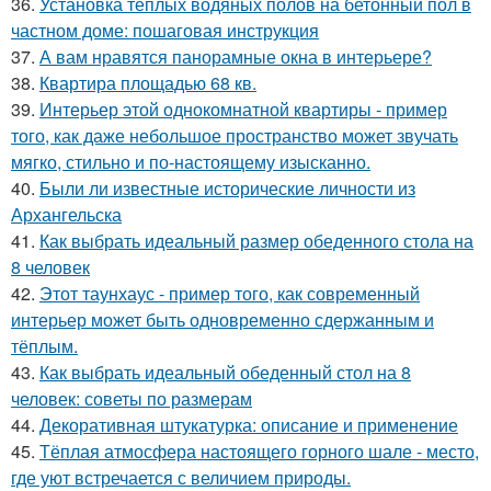
36.
Установка теплых водяных полов на бетонный пол в
частном доме: пошаговая инструкция
37.
А вам нравятся панорамные окна в интерьере?
38.
Квартира площадью 68 кв.
39.
Интерьер этой однокомнатной квартиры - пример
того, как даже небольшое пространство может звучать
мягко, стильно и по-настоящему изысканно.
40.
Были ли известные исторические личности из
Архангельска
41.
Как выбрать идеальный размер обеденного стола на
8 человек
42.
Этот таунхаус - пример того, как современный
интерьер может быть одновременно сдержанным и
тёплым.
43.
Как выбрать идеальный обеденный стол на 8
человек: советы по размерам
44.
Декоративная штукатурка: описание и применение
45.
Тёплая атмосфера настоящего горного шале - место,
где уют встречается с величием природы.