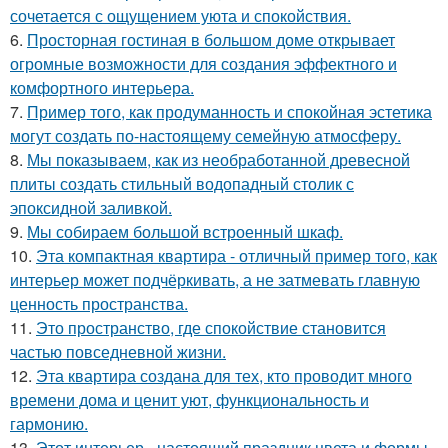
сочетается с ощущением уюта и спокойствия.
6.
Просторная гостиная в большом доме открывает
огромные возможности для создания эффектного и
комфортного интерьера.
7.
Пример того, как продуманность и спокойная эстетика
могут создать по-настоящему семейную атмосферу.
8.
Мы показываем, как из необработанной древесной
плиты создать стильный водопадный столик с
эпоксидной заливкой.
9.
Мы собираем большой встроенный шкаф.
10.
Эта компактная квартира - отличный пример того, как
интерьер может подчёркивать, а не затмевать главную
ценность пространства.
11.
Это пространство, где спокойствие становится
частью повседневной жизни.
12.
Эта квартира создана для тех, кто проводит много
времени дома и ценит уют, функциональность и
гармонию.
13.
Этот интерьер - настоящий праздник цвета и формы.