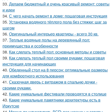
33.
Делаем бюджетный и очень красивый ремонт: советы
и идеи
34.
С чего начать ремонт в доме: пошаговая инструкция
35.
Установка водяного тёплого пола без стяжки: шаг за
шагом
36.
Оригинальный интерьер квартиры - всего 30 кв.
37.
Теплые водяные полы на деревянный пол:
преимущества и особенности
38.
Как сделать теплый пол: основные методы и советы
39.
Как сделать теплый пол своими руками: пошаговая
инструкция для начинающих
40.
Обеденный стол на 8 персон: оптимальные размеры
для комфортного использования
41.
Сказочная дверь с витражом в спальню дочки -
своими руками.
42.
Какие уникальные фестивали проводятся в столице
43.
Какие уникальные памятники архитектуры есть в
Иркутске
44.
Можно ли штукатурить ДСП: все нюансы и советы