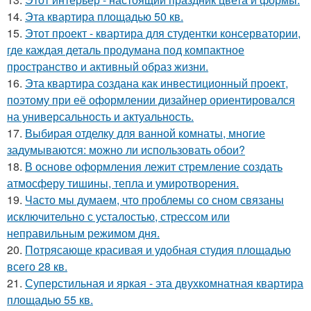
14.
Эта квартира площадью 50 кв.
15.
Этот проект - квартира для студентки консерватории,
где каждая деталь продумана под компактное
пространство и активный образ жизни.
16.
Эта квартира создана как инвестиционный проект,
поэтому при её оформлении дизайнер ориентировался
на универсальность и актуальность.
17.
Выбирая отделку для ванной комнаты, многие
задумываются: можно ли использовать обои?
18.
В основе оформления лежит стремление создать
атмосферу тишины, тепла и умиротворения.
19.
Часто мы думаем, что проблемы со сном связаны
исключительно с усталостью, стрессом или
неправильным режимом дня.
20.
Потрясающе красивая и удобная студия площадью
всего 28 кв.
21.
Суперстильная и яркая - эта двухкомнатная квартира
площадью 55 кв.