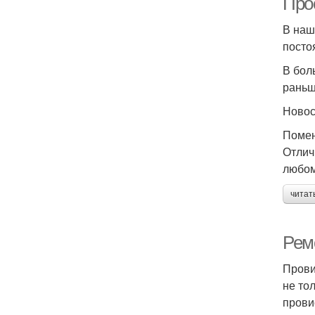
Про
В наш
посто
В бол
раньш
Ново
Помен
Отлич
любом
читат
Рем
Прови
не то
прови