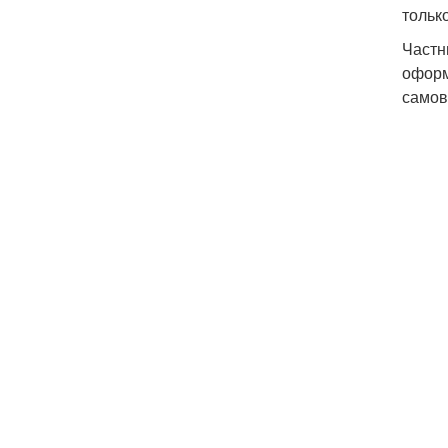
тольк
Частн
оформ
самов