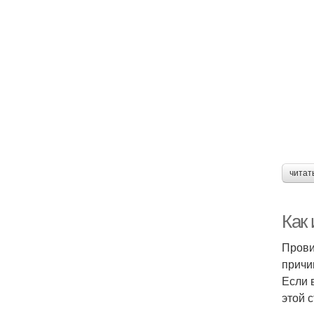
читат
Как
Прови
причи
Если 
этой 