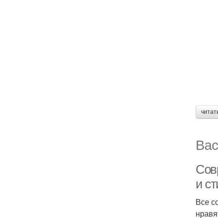
читат
Вас
Сов
и с
Все с
нравя