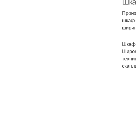
Шка
Произ
шкаф-
ширин
Шкаф-
Широк
техни
скапл