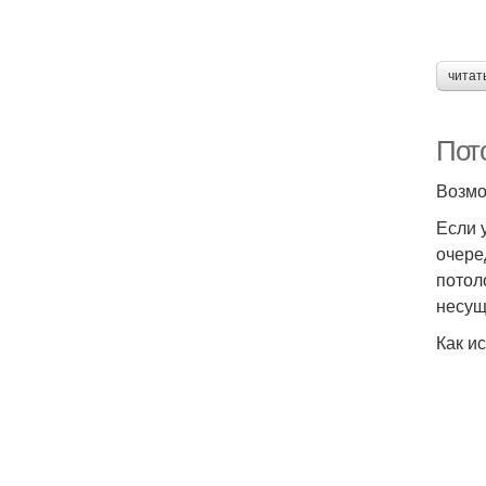
читат
Пото
Возмо
Если 
очере
потол
несущ
Как и