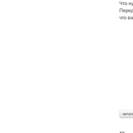
Что н
Перед
что в
читат