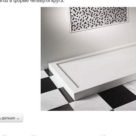
нты в форме четверти круга.
ь дальше →