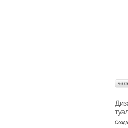
читат
Диз
туал
Созда