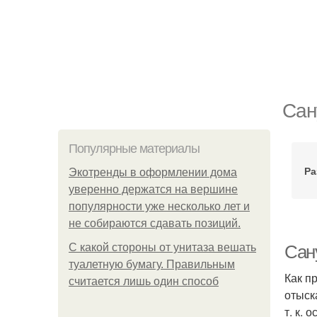
Сан
Популярные материалы
Ра
Экотренды в оформлении дома
уверенно держатся на вершине
популярности уже несколько лет и
не собираются сдавать позиций.
С какой стороны от унитаза вешать
Сан
туалетную бумагу. Правильным
Как п
считается лишь один способ
отыск
т. к.