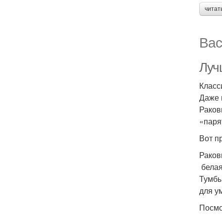
читат
Вас
Луч
Класс
Даже 
Раков
«паря
Вот п
Раков
белая
Тумбы
для у
Посмо