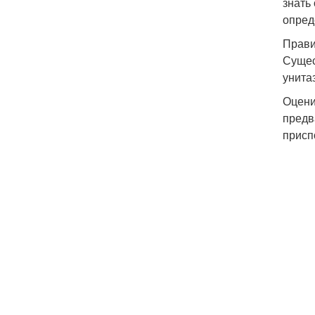
знать
опред
Прави
Сущес
унита
Оцени
предв
присп