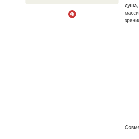
душа,
масси
зрени
Совме