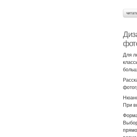
читат
Диз
фот
Для л
класс
больш
Расск
фотог
Нюанс
При в
Форм
Выбор
прямо