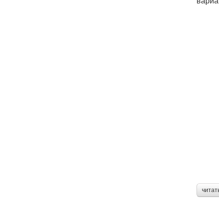
вариа
читат