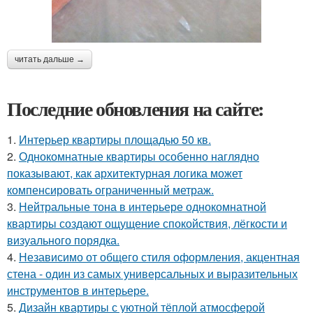
читать дальше →
Последние обновления на сайте:
1.
Интерьер квартиры площадью 50 кв.
2.
Однокомнатные квартиры особенно наглядно
показывают, как архитектурная логика может
компенсировать ограниченный метраж.
3.
Нейтральные тона в интерьере однокомнатной
квартиры создают ощущение спокойствия, лёгкости и
визуального порядка.
4.
Независимо от общего стиля оформления, акцентная
стена - один из самых универсальных и выразительных
инструментов в интерьере.
5.
Дизайн квартиры с уютной тёплой атмосферой