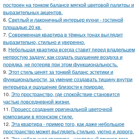
построен на тонком балансе мягкой цветовой палитры и
выразительных акцентов.
6.
Светлый и лаконичный интерьер кухни - гостиной
площадью 20 кв.
7.
Современная квартира в тёмных тонах выглядит
выразительно, стильно и уверенно.
8.
Небольшая квартира всегда ставит перед владельцем
непростую задачу: как создать ощущение воздуха и
порядка, не потеряв при этом функциональность.
9.
Этот стиль ценят за тонкий баланс эстетики и
функциональности, за умение создавать тишину внутри
интерьера и ощущение близости к природе.
10.
Это пространство, где спокойствие становится
частью повседневной жизни.
11.
Процесс создания оригинальной цветочной
композиции в японском стиле.
12.
Эта квартира - пример того, как даже небольшое
пространство может выглядеть стильно, уютно и дорого.
13.
Эта небольшая квартира - наглядный пример того,