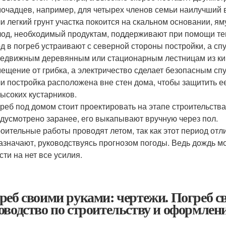
очадцев, например, для четырех членов семьи наилучший в
и легкий грунт участка покоится на скальном основании, ям
од, необходимый продуктам, поддерживают при помощи теп
д в погреб устраивают с северной стороны постройки, а сп
едвижным деревянным или стационарным лестницам из кир
ещение от грибка, а электричество сделает безопасным спу
и постройка расположена вне стен дома, чтобы защитить ее
ысоких кустарников.
реб под домом стоит проектировать на этапе строительств
дусмотрено заранее, его выкапывают вручную через пол.
оительные работы проводят летом, так как этот период отли
азначают, руководствуясь прогнозом погоды. Ведь дождь м
сти на нет все усилия.
реб своими руками: чертежи. Погреб 
оводство по строительству и оформлени