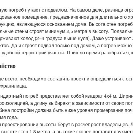
тую погреб путают с подвалом. На самом деле, разница огр
дованное помещение, предназначенное для длительного хра
рукцию, являющуюся основанием дома. Высота стен погреба
льные стены строят минимум 2,5 метра в высоту. Подвальн
рживают холод (2–4 градуса выше нуля). Даже устраивают 
ктов. Да и строят подвал только под домом, а погреб можно 
 удобной территории участка. Пришло время разобраться, к
ойство
е всего, необходимо составить проект и определиться с 
хранилища.
ндартный погреб представляет собой квадрат 4х4 м. Ширин
роизоляцией, а длину выбирают в зависимости от своих по
бина постройки должна быть ниже уровня промерзания почв
мя года.
 проектировании высоты берут в расчет рост владельцев. 
 высоте стен 1,8 метра, а высокие скорее поставят двухме