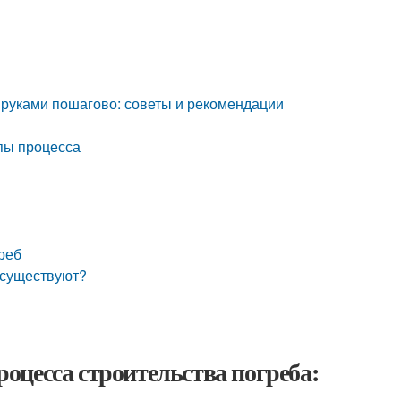
и руками пошагово: советы и рекомендации
апы процесса
реб
 существуют?
процесса строительства погреба: