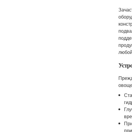
Зачас
обору
конст
подва
подде
проду
любой
Устр
Прежд
овоще
Ста
гид
Глу
вре
При
при