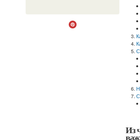
К
К
С
Н
С
Из 
важ