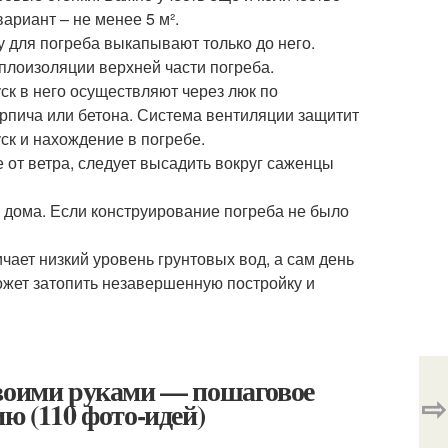
ариант – не менее 5 м².
у для погреба выкапывают только до него.
лоизоляции верхней части погреба.
уск в него осуществляют через люк по
пича или бетона. Система вентиляции защитит
ск и нахождение в погребе.
 от ветра, следует высадить вокруг саженцы
а дома. Если конструирование погреба не было
чает низкий уровень грунтовых вод, а сам день
ожет затопить незавершенную постройку и
своими руками — пошаговое
⇨
ю (110 фото-идей)