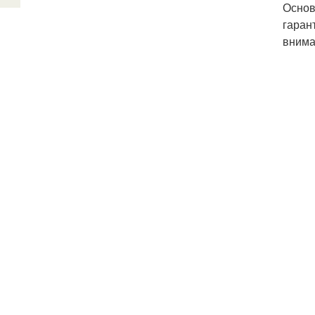
Основ
гаран
внима