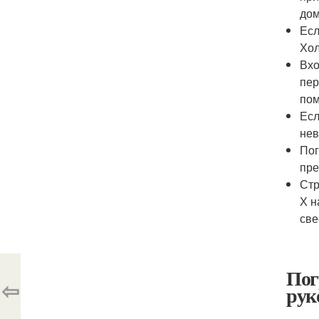
дом
Есл
Хол
Вхо
пер
пом
Есл
нев
Пог
пре
Стр
Х н
све
Пог
⇦
рук