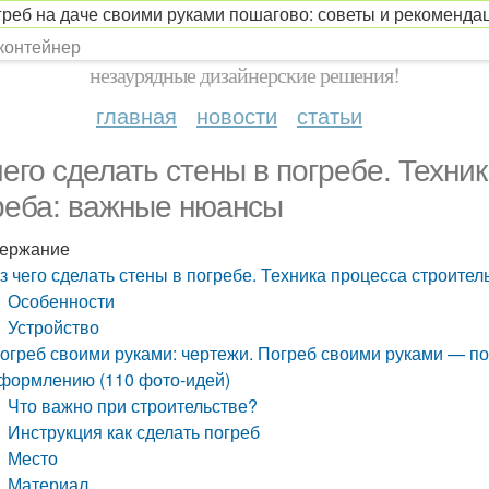
огреб на даче своими руками пошагово: советы и рекоменда
ДИЗАЙН / ИНТЕРЬЕР / СТИЛЬ
 контейнер
незаурядные дизайнерские решения!
главная
новости
статьи
чего сделать стены в погребе. Техни
реба: важные нюансы
ержание
з чего сделать стены в погребе. Техника процесса строите
Особенности
Устройство
огреб своими руками: чертежи. Погреб своими руками — по
формлению (110 фото-идей)
Что важно при строительстве?
Инструкция как сделать погреб
Место
Материал