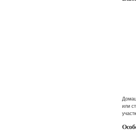
Домаш
или с
участк
Особ