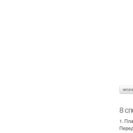
читат
8 с
1. Пл
Перед