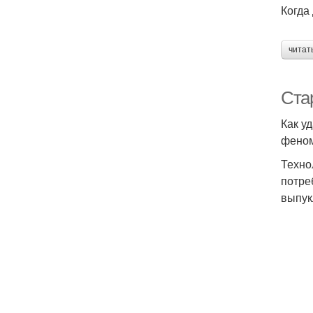
Когда
читат
Стар
Как у
феном
Техно
потре
выпук