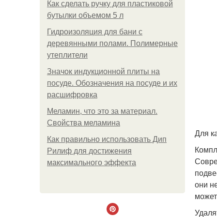
Как сделать ручку для пластиковой
бутылки объемом 5 л
Гидроизоляция для бани с
деревянными полами. Полимерные
утеплители
Значок индукционной плиты на
посуде. Обозначения на посуде и их
расшифровка
Меламин, что это за материал.
Свойства меламина
Для к
Как правильно использовать Дип
Компл
Рилиф для достижения
Совре
максимального эффекта
подве
они н
может
Удаля