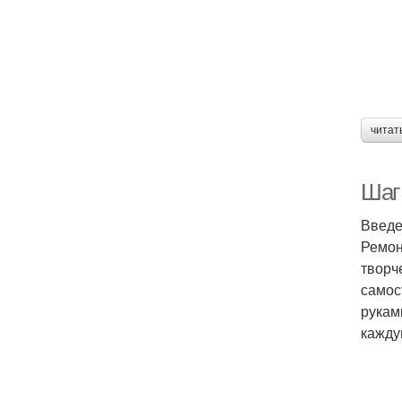
читат
Шаг
Введ
Ремон
творч
самос
рукам
кажду