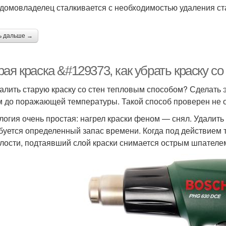
 домовладелец сталкивается с необходимостью удаления ста
ь дальше →
ая краска &#129373, как убрать краску со
далить старую краску со стен тепловым способом? Сделать
 до поражающей температуры. Такой способ проверен не о
логия очень простая: нагрел краски феном — снял. Удалить 
буется определенный запас времени. Когда под действием 
лости, подтаявший слой краски снимается острым шпателе