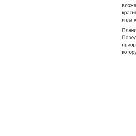
вложе
краси
и вып
Плани
Перед
приор
котор