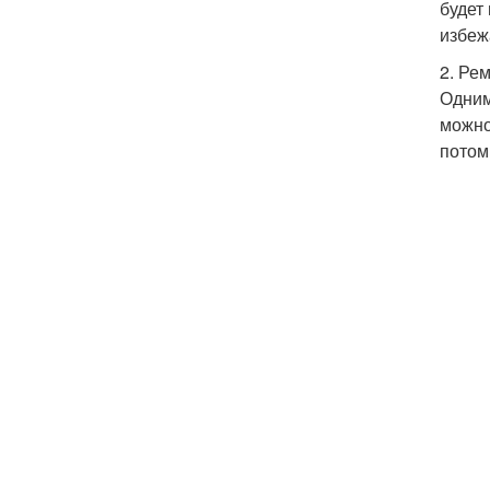
будет
избеж
2. Ре
Одним
можно
потом