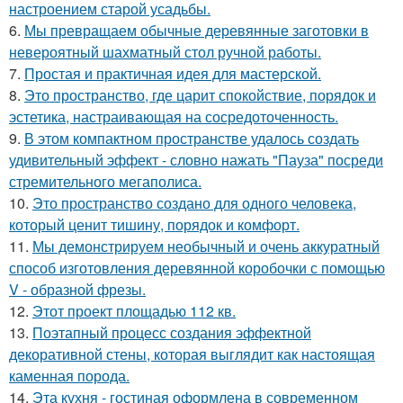
настроением старой усадьбы.
6.
Мы превращаем обычные деревянные заготовки в
невероятный шахматный стол ручной работы.
7.
Простая и практичная идея для мастерской.
8.
Это пространство, где царит спокойствие, порядок и
эстетика, настраивающая на сосредоточенность.
9.
В этом компактном пространстве удалось создать
удивительный эффект - словно нажать "Пауза" посреди
стремительного мегаполиса.
10.
Это пространство создано для одного человека,
который ценит тишину, порядок и комфорт.
11.
Мы демонстрируем необычный и очень аккуратный
способ изготовления деревянной коробочки с помощью
V - образной фрезы.
12.
Этот проект площадью 112 кв.
13.
Поэтапный процесс создания эффектной
декоративной стены, которая выглядит как настоящая
каменная порода.
14.
Эта кухня - гостиная оформлена в современном