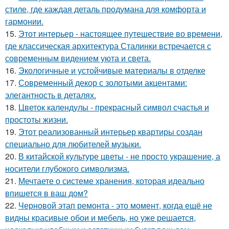
стиле, где каждая деталь продумана для комфорта и
гармонии.
15.
Этот интерьер - настоящее путешествие во времени,
где классическая архитектура Сталинки встречается с
современным видением уюта и света.
16.
Экологичные и устойчивые материалы в отделке
17.
Современный декор с золотыми акцентами:
элегантность в деталях.
18.
Цветок календулы - прекрасный символ счастья и
простоты жизни.
19.
Этот реализованный интерьер квартиры создан
специально для любителей музыки.
20.
В китайской культуре цветы - не просто украшение, а
носители глубокого символизма.
21.
Мечтаете о системе хранения, которая идеально
впишется в ваш дом?
22.
Черновой этап ремонта - это момент, когда ещё не
видны красивые обои и мебель, но уже решается,