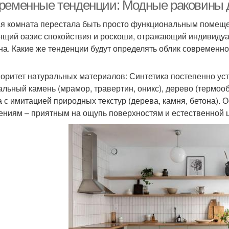
раковины
ременные тенденции: Модные раковины д
я комната перестала быть просто функциональным помещен
ящий оазис спокойствия и роскоши, отражающий индивидуа
ковины от известных
Ванная комната
Матер
на. Какие же тенденции будут определять облик современн
производителей
иоритет натуральных материалов: Синтетика постепенно уст
альный камень (мрамор, травертин, оникс), дерево (термоо
Раковины перед
Цены на раковины
а с имитацией природных текстур (дерева, камня, бетона).
покупкой
ниям – приятным на ощупь поверхностям и естественной ц