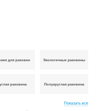
ния для раковин
Экологичные раковины
углая раковина
Полукруглая раковина
Показать все
Раковины для ванной
ладная раковина