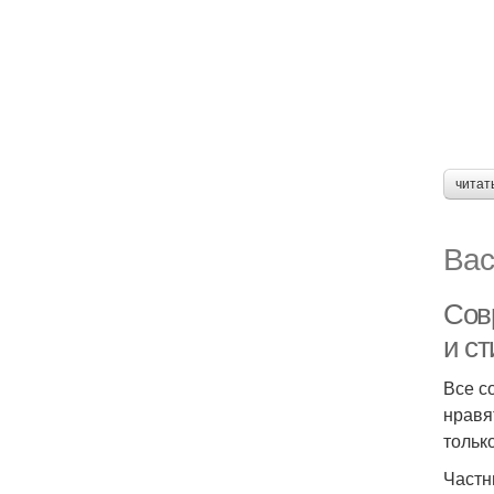
читат
Вас
Сов
и с
Все с
нравя
тольк
Частн