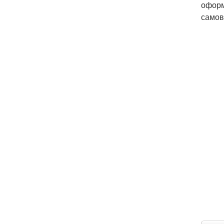
оформ
самов