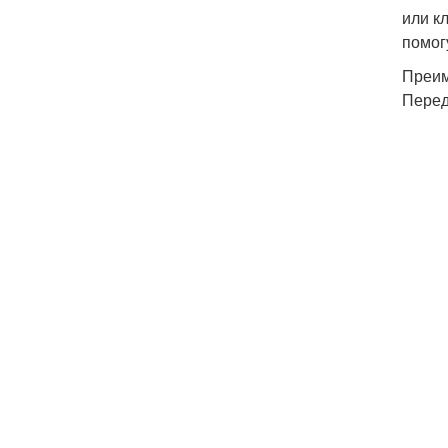
или к
помог
Преим
Перед