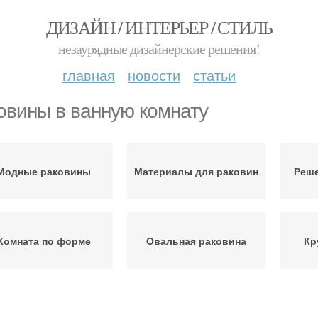
ДИЗАЙН / ИНТЕРЬЕР / СТИЛЬ
незаурядные дизайнерские решения!
главная
новости
статьи
овины в ванную комнату
Модные раковины
Материалы для раковин
Реше
Комната по форме
Овальная раковина
Кр
Материалы для
вадратная раковина
Нак