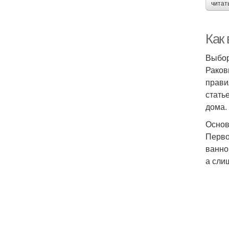
читат
Как
Выбор
Раков
прави
стать
дома.
Основ
Перво
ванно
а сли