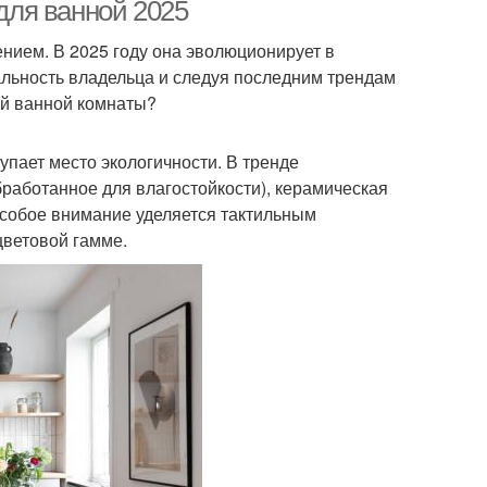
комнаты
ля ванной 2025
ием. В 2025 году она эволюционирует в
льность владельца и следуя последним трендам
Разница между
иал для раковины
ой ванной комнаты?
раковинами
упает место экологичности. В тренде
бработанное для влагостойкости), керамическая
 Особое внимание уделяется тактильным
ветовой гамме.