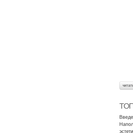
читат
ТОП
Введ
Напол
эстет