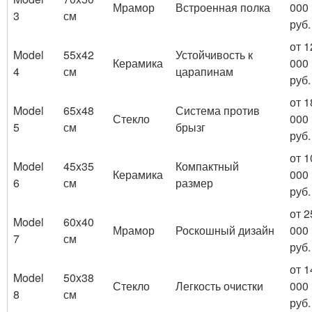
Мрамор
Встроенная полка
000
3
см
руб.
от 1
Model
55x42
Устойчивость к
Керамика
000
4
см
царапинам
руб.
от 1
Model
65x48
Система против
Стекло
000
5
см
брызг
руб.
от 1
Model
45x35
Компактный
Керамика
000
6
см
размер
руб.
от 2
Model
60x40
Мрамор
Роскошный дизайн
000
7
см
руб.
от 1
Model
50x38
Стекло
Легкость очистки
000
8
см
руб.