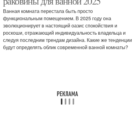
раковины для ванной 2025
Ванная комната перестала быть просто
функциональным помещением. В 2025 году она
эволюционирует в настоящий оазис спокойствия и
Полукруглая раковина
Квадратная раковина
роскоши, отражающий индивидуальность владельца и
следуя последним трендам дизайна. Какие же тенденции
будут определять облик современной ванной комнаты?
Материалы для
Накладная раковина
раковины
Угловая раковина
Раковина с подогревом
Прямоугольная
Раковина из
раковина
натурального камня