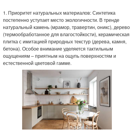
1. Приоритет натуральных материалов: Синтетика
Раковина с сенсорным
постепенно уступает место экологичности. В тренде
Раковина из стекла
краном
натуральный камень (мрамор, травертин, оникс), дерево
(термообработанное для влагостойкости), керамическая
плитка с имитацией природных текстур (дерева, камня,
бетона). Особое внимание уделяется тактильным
Раковина из кварца
Раковина из керамики
ощущениям – приятным на ощупь поверхностям и
естественной цветовой гамме.
Раковина с подставкой
Раковина из металла
Раковины для ванной
Подвесная раковина
комнаты