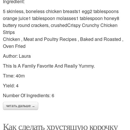
Ingredient:
5 skinless, boneless chicken breasts1 egg2 tablespoons
orange juice1 tablespoon molasses1 tablespoon honey8
buttery round crackers, crushedCrispy Crunchy Chicken
Strips
Chicken , Meat and Poultry Recipes , Baked and Roasted ,
Oven Fried
Author: Laura
This Is A Family Favorite And Really Yummy.
Time: 40m
Yield: 4
Number Of Ingredients: 6
читать дальше →
Как сделать хрустящую корочку