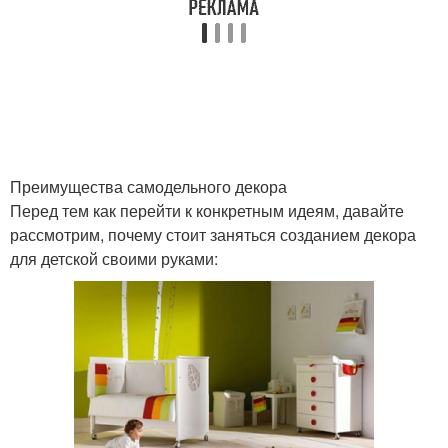
Идеи для детей
Идеи для интерьера
Креативные идеи
Супер идеи
Преимущества самодельного декора
Перед тем как перейти к конкретным идеям, давайте
рассмотрим, почему стоит заняться созданием декора
для детской своими руками:
Простые варианты
Идеи для кота