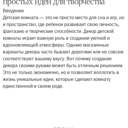
простых идей для творчества
Введение
Детская комната — это не просто место для сна и игр, но
и пространство, где ребенок развивает свою личность,
Идеи по созданию
Простые поделки
фантазию и творческие способности. Декор детской
комнаты играет важную роль в создании уютной и
вдохновляющей атмосферы. Однако магазинные
варианты декора часто бывают дорогими или не совсем
Интересные идеи
Идеи для поделок
соответствуют вашему вкусу. Вот почему создание
декора своими руками может быть отличным решением.
Это не только экономично, но и позволяет воплотить в
жизнь уникальные идеи, которые сделают комнату
Простой в
единственной в своем роде.
Забавные идеи
изготовлении
Простые ориги
Идея для поделки