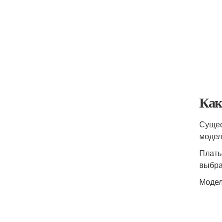
Как
Сущес
модел
Плать
выбра
Модел