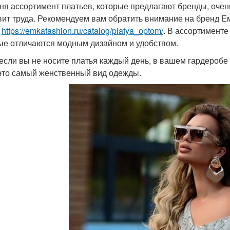
ня ассортимент платьев, которые предлагают бренды, очен
вит труда. Рекомендуем вам обратить внимание на бренд Ем
м
https://emkafashion.ru/catalog/platya_optom/
. В ассортименте
ые отличаются модным дизайном и удобством.
если вы не носите платья каждый день, в вашем гардеробе 
это самый женственный вид одежды.