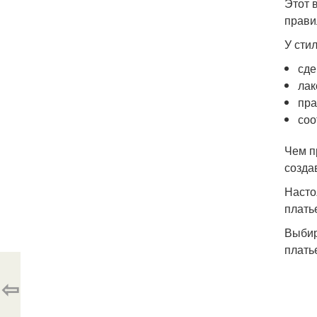
Этот 
прави
У сти
сде
лак
пра
соо
Чем п
созда
Насто
плать
Выбир
плать
⇦