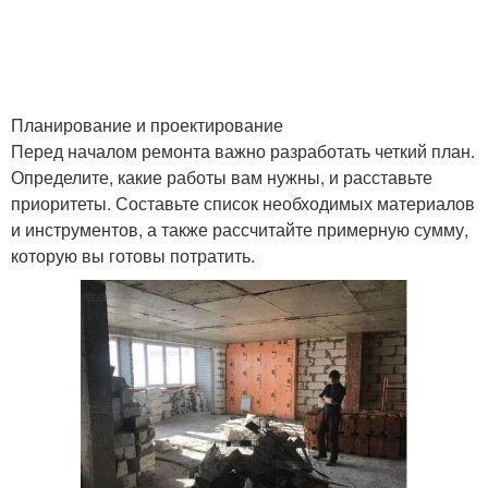
Идеи для творчества
Самодельный декор
Планирование и проектирование
Перед началом ремонта важно разработать четкий план.
Определите, какие работы вам нужны, и расставьте
Доступные идеи
Уникальный декор
приоритеты. Составьте список необходимых материалов
и инструментов, а также рассчитайте примерную сумму,
которую вы готовы потратить.
Идеи для детской
Детский декор
комнаты
Декор на стену
Чудесные идеи