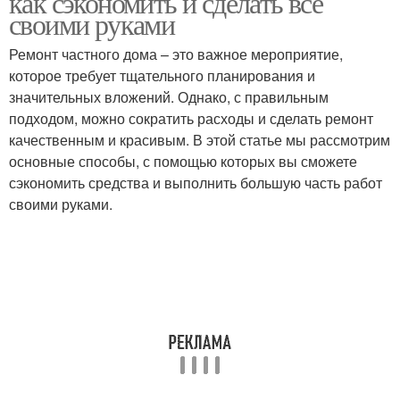
как сэкономить и сделать всё
своими руками
Ремонт частного дома – это важное мероприятие,
которое требует тщательного планирования и
Материалы для декора
Оригинальные идеи
значительных вложений. Однако, с правильным
подходом, можно сократить расходы и сделать ремонт
качественным и красивым. В этой статье мы рассмотрим
основные способы, с помощью которых вы сможете
Акценты в декоре
Стикеры для декора
сэкономить средства и выполнить большую часть работ
своими руками.
Тенденции в декоре
Функциональный декор
Гамма для декора
Простые идеи