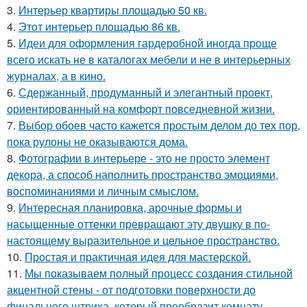
3.
Интерьер квартиры площадью 50 кв.
4.
Этот интерьер площадью 86 кв.
5.
Идеи для оформления гардеробной иногда проще
всего искать не в каталогах мебели и не в интерьерных
журналах, а в кино.
6.
Сдержанный, продуманный и элегантный проект,
ориентированный на комфорт повседневной жизни.
7.
Выбор обоев часто кажется простым делом до тех пор,
пока рулоны не оказываются дома.
8.
Фотографии в интерьере - это не просто элемент
декора, а способ наполнить пространство эмоциями,
воспоминаниями и личным смыслом.
9.
Интересная планировка, арочные формы и
насыщенные оттенки превращают эту двушку в по-
настоящему выразительное и цельное пространство.
10.
Простая и практичная идея для мастерской.
11.
Мы показываем полный процесс создания стильной
акцентной стены - от подготовки поверхности до
финального штриха, который преобразит комнату.