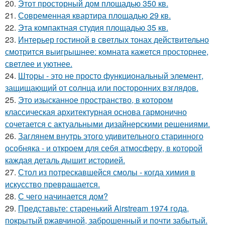
20.
Этот просторный дом площадью 350 кв.
21.
Современная квартира площадью 29 кв.
22.
Эта компактная студия площадью 35 кв.
23.
Интерьер гостиной в светлых тонах действительно
смотрится выигрышнее: комната кажется просторнее,
светлее и уютнее.
24.
Шторы - это не просто функциональный элемент,
защищающий от солнца или посторонних взглядов.
25.
Это изысканное пространство, в котором
классическая архитектурная основа гармонично
сочетается с актуальными дизайнерскими решениями.
26.
Заглянем внутрь этого удивительного старинного
особняка - и откроем для себя атмосферу, в которой
каждая деталь дышит историей.
27.
Стол из потрескавшейся смолы - когда химия в
искусство превращается.
28.
С чего начинается дом?
29.
Представьте: старенький Airstream 1974 года,
покрытый ржавчиной, заброшенный и почти забытый.