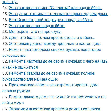
красоту.
24.
Эта квартира в стиле "Сталинка" площадью 80 кв.
25.
Эта кухня - гостиная стала настоящим сердцем дома.
26.
В этой просторной квартире площадью 83 кв.
27.
Эта квартира площадью 56 кв.
28.
Монохром - это не про скуку.
29.
Дом - это больше, чем просто стены и мебель.
30.
Это тонкий диалог между прошлым и настоящим.
31.
Ремонт частного дома своими руками: пошаговое
руководство
32.
Ремонт в частном доме своими руками: с чего начать
и как не ошибиться
33.
Ремонт в старом доме своими руками: полное
руководство для начинающих
34.
Практические советы: как отремонтировать дом
своими руками
35.
Ремонт дачного дома за 12 дней: как всё успеть и не
сойти с ума
36.
Экономим вместе: как провести ремонт коттеджа