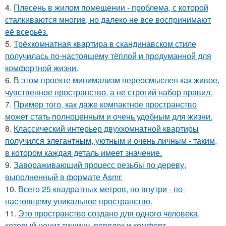
4.
Плесень в жилом помещении - проблема, с которой
сталкиваются многие, но далеко не все воспринимают
её всерьёз.
5.
Трёхкомнатная квартира в скандинавском стиле
получилась по-настоящему тёплой и продуманной для
комфортной жизни.
6.
В этом проекте минимализм переосмыслен как живое,
чувственное пространство, а не строгий набор правил.
7.
Пример того, как даже компактное пространство
может стать полноценным и очень удобным для жизни.
8.
Классический интерьер двухкомнатной квартиры
получился элегантным, уютным и очень личным - таким,
в котором каждая деталь имеет значение.
9.
Завораживающий процесс резьбы по дереву,
выполненный в формате Asmr.
10.
Всего 25 квадратных метров, но внутри - по-
настоящему уникальное пространство.
11.
Это пространство создано для одного человека,
который ценит тишину, порядок и комфорт.