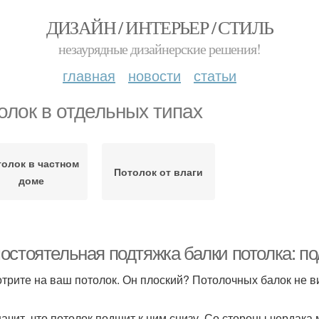
ДИЗАЙН / ИНТЕРЬЕР / СТИЛЬ
незаурядные дизайнерские решения!
главная
новости
статьи
олок в отдельных типах
олок в частном
Потолок от влаги
доме
остоятельная подтяжка балки потолка: п
трите на ваш потолок. Он плоский? Потолочных балок не вид
начит, что потолок подшит к ним снизу. Со стороны чердака 