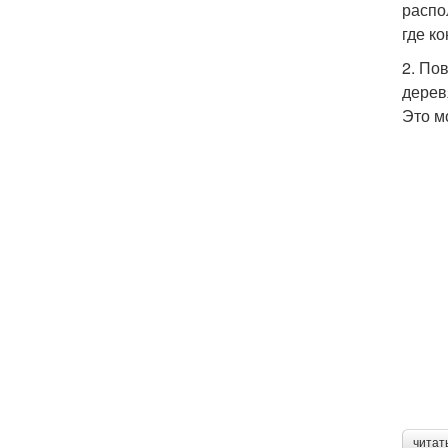
распо
где к
2. По
дерев
Это м
читат