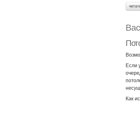
читат
Вас
Пото
Возмо
Если 
очере
потол
несущ
Как и