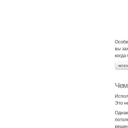
Особе
вы за
когда
читат
Чем
Испол
Это н
Однак
потол
решен