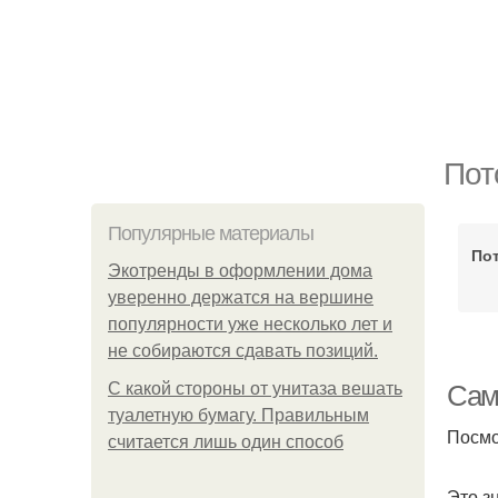
Пот
Популярные материалы
Пот
Экотренды в оформлении дома
уверенно держатся на вершине
популярности уже несколько лет и
не собираются сдавать позиций.
С какой стороны от унитаза вешать
Сам
туалетную бумагу. Правильным
Посмо
считается лишь один способ
Это з