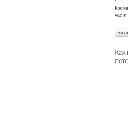
Кроме
части
читат
Как 
пот