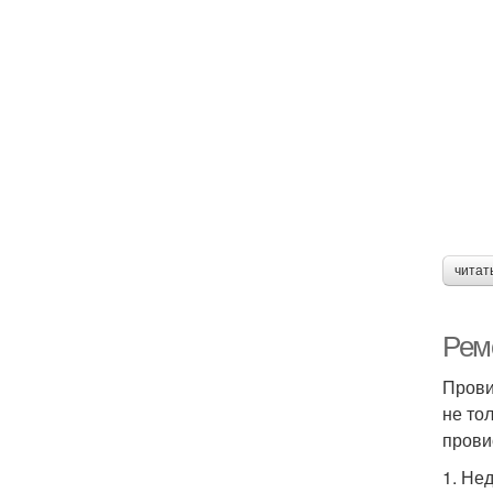
читат
Рем
Прови
не то
прови
1. Не