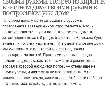
своими руками. Погреб из кирпича
в частном доме своими руками в
построенном уже доме
Поэтапное
На самом деле, у меня ситуация не совсем в
Строительство с фото
строительство
построенном и завершенном строительстве. Чтобы
понять из сюжета — дом на ленточном фундаменте,
затем поднят цоколь 5 рядов (на фото ниже можно будет
видеть), и потолки настелены. И в одной половине дома
Смета на
мы уже живем, а во второй как раз под полом
строительство
спланировали погреб. Простыми словами — одна
половина дома скажем так — с мелким ремонтом, а
вторая в которой находится погреб — стены ещё не
штукатурены, и даже окна не все вставлены. А на
момент копания земли, даже пола в этой части не было,
что также можно наблюдать по фото ниже…