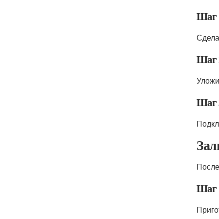
Шаг 
Сдела
Шаг 
Уложи
Шаг 
Подкл
Зал
После
Шаг 
Приго