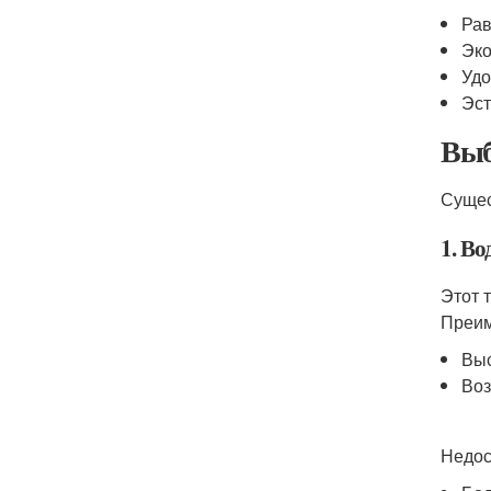
Рав
Эко
Удо
Эст
Выб
Сущес
1. В
Этот 
Преим
Выс
Воз
Недос