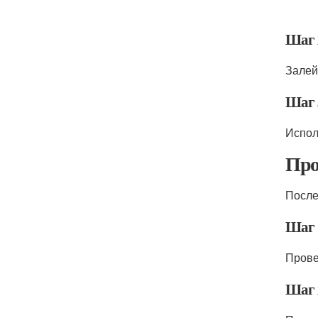
Шаг 
Залей
Шаг 
Испол
Про
После
Шаг 
Прове
Шаг 