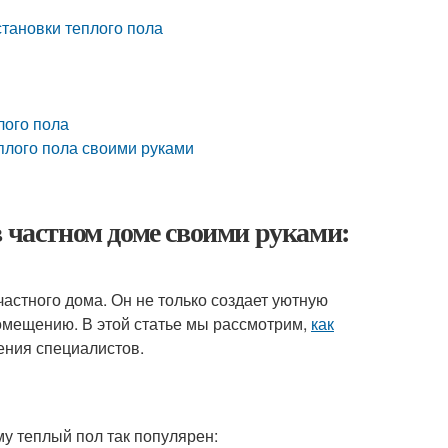
становки теплого пола
лого пола
плого пола своими руками
в частном доме своими руками:
астного дома. Он не только создает уютную
омещению. В этой статье мы рассмотрим,
как
ения специалистов.
му теплый пол так популярен: