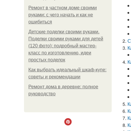
Ремонт в частном доме своими
руками: с чего начать и как не
ошибиться
Детские поделки своими руками.
Поделки своими руками для детей
С
(120 фото): подробный мастер-
К
класс по изготовлению, идеи
простых поделок
К
Как выбрать идеальный шкаф-купе:
советы и рекомендации
Ремонт дома в деревне: полное
руководство
К
К
К
К