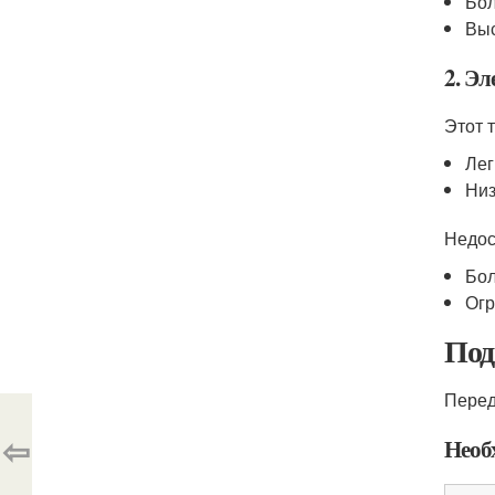
Бол
Выс
2. Э
Этот 
Лег
Низ
Недос
Бол
Огр
Под
Перед
⇦
Необ