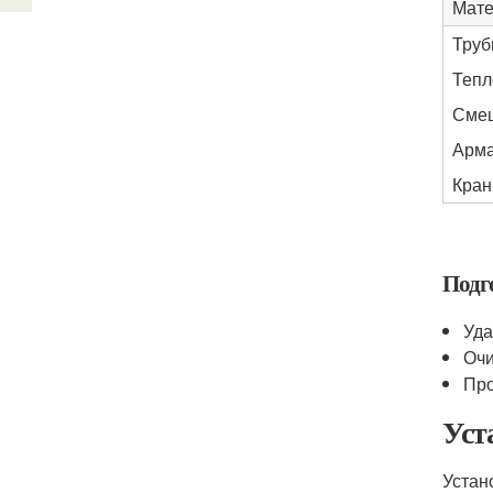
Мате
Труб
Тепл
Сме
Арма
Кран
Подг
Уда
Очи
Про
Уст
Устан