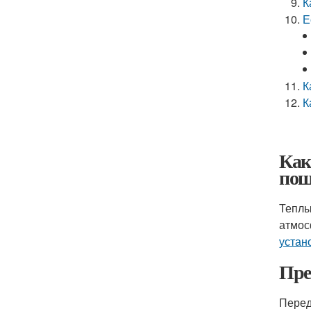
К
Е
К
К
Как
пош
Теплы
атмос
устан
Пре
Перед