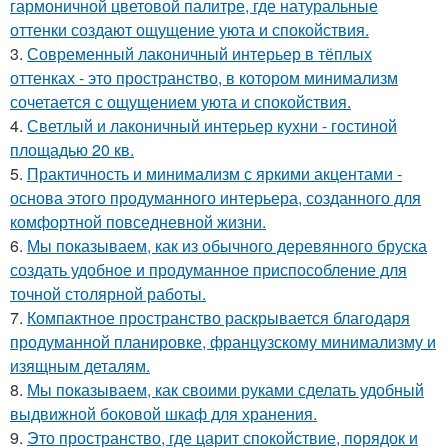
гармоничной цветовой палитре, где натуральные
оттенки создают ощущение уюта и спокойствия.
3.
Современный лаконичный интерьер в тёплых
оттенках - это пространство, в котором минимализм
сочетается с ощущением уюта и спокойствия.
4.
Светлый и лаконичный интерьер кухни - гостиной
площадью 20 кв.
5.
Практичность и минимализм с яркими акцентами -
основа этого продуманного интерьера, созданного для
комфортной повседневной жизни.
6.
Мы показываем, как из обычного деревянного бруска
создать удобное и продуманное приспособление для
точной столярной работы.
7.
Компактное пространство раскрывается благодаря
продуманной планировке, французскому минимализму и
изящным деталям.
8.
Мы показываем, как своими руками сделать удобный
выдвижной боковой шкаф для хранения.
9.
Это пространство, где царит спокойствие, порядок и