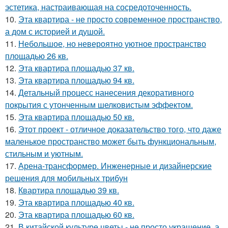
эстетика, настраивающая на сосредоточенность.
10.
Эта квартира - не просто современное пространство,
а дом с историей и душой.
11.
Небольшое, но невероятно уютное пространство
площадью 26 кв.
12.
Эта квартира площадью 37 кв.
13.
Эта квартира площадью 94 кв.
14.
Детальный процесс нанесения декоративного
покрытия с утонченным шелковистым эффектом.
15.
Эта квартира площадью 50 кв.
16.
Этот проект - отличное доказательство того, что даже
маленькое пространство может быть функциональным,
стильным и уютным.
17.
Арена-трансформер. Инженерные и дизайнерские
решения для мобильных трибун
18.
Квартира площадью 39 кв.
19.
Эта квартира площадью 40 кв.
20.
Эта квартира площадью 60 кв.
21.
В китайской культуре цветы - не просто украшение, а