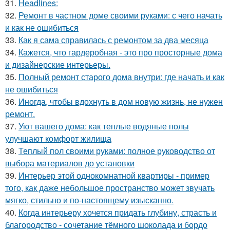
31.
Headlines:
32.
Ремонт в частном доме своими руками: с чего начать
и как не ошибиться
33.
Как я сама справилась с ремонтом за два месяца
34.
Кажется, что гардеробная - это про просторные дома
и дизайнерские интерьеры.
35.
Полный ремонт старого дома внутри: где начать и как
не ошибиться
36.
Иногда, чтобы вдохнуть в дом новую жизнь, не нужен
ремонт.
37.
Уют вашего дома: как теплые водяные полы
улучшают комфорт жилища
38.
Теплый пол своими руками: полное руководство от
выбора материалов до установки
39.
Интерьер этой однокомнатной квартиры - пример
того, как даже небольшое пространство может звучать
мягко, стильно и по-настоящему изысканно.
40.
Когда интерьеру хочется придать глубину, страсть и
благородство - сочетание тёмного шоколада и бордо