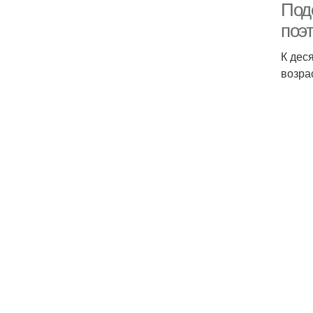
Под
поэ
К дес
возра