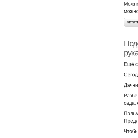
Можно
можно
читат
Под
рука
Ещё с
Сегод
Дачни
Разбе
сада,
Паль
Предл
Чтобы