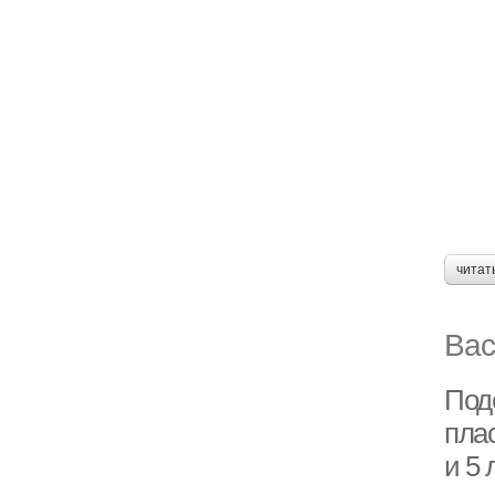
читат
Вас
Под
пла
и 5 