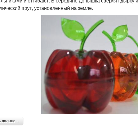
ольниками и отгибают. В середине донышка сверлят дырку 
лический прут, установленный на земле.
ь дальше →