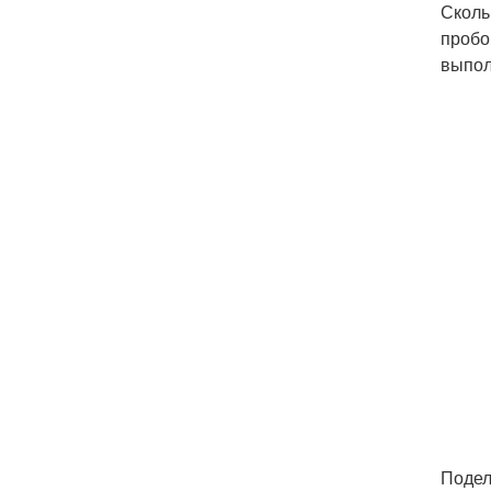
Сколь
пробо
выпол
Подел