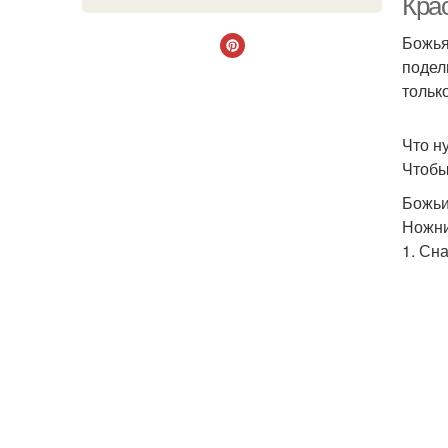
Крас
Божья
подел
тольк
Что н
Чтобы
Божьи
Ножни
1. Сн