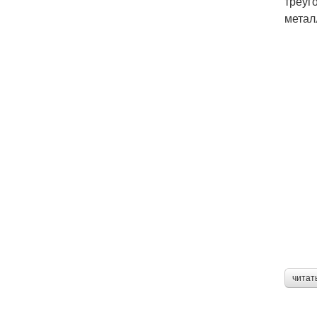
треуг
метал
читат