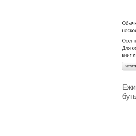
Обычн
неско
Осенн
Для о
книг 
читат
Ежи
бут