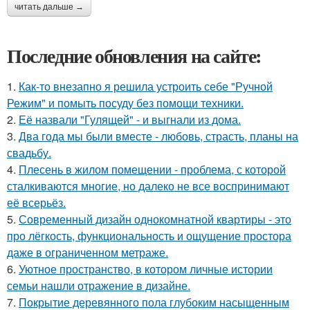
читать дальше →
Последние обновления на сайте:
1.
Как-то внезапно я решила устроить себе "Ручной
Режим" и помыть посуду без помощи техники.
2.
Её назвали "Гулящей" - и выгнали из дома.
3.
Два года мы были вместе - любовь, страсть, планы на
свадьбу.
4.
Плесень в жилом помещении - проблема, с которой
сталкиваются многие, но далеко не все воспринимают
её всерьёз.
5.
Современный дизайн однокомнатной квартиры - это
про лёгкость, функциональность и ощущение простора
даже в ограниченном метраже.
6.
Уютное пространство, в котором личные истории
семьи нашли отражение в дизайне.
7.
Покрытие деревянного пола глубоким насыщенным