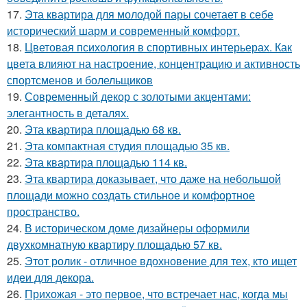
17.
Эта квартира для молодой пары сочетает в себе
исторический шарм и современный комфорт.
18.
Цветовая психология в спортивных интерьерах. Как
цвета влияют на настроение, концентрацию и активность
спортсменов и болельщиков
19.
Современный декор с золотыми акцентами:
элегантность в деталях.
20.
Эта квартира площадью 68 кв.
21.
Эта компактная студия площадью 35 кв.
22.
Эта квартира площадью 114 кв.
23.
Эта квартира доказывает, что даже на небольшой
площади можно создать стильное и комфортное
пространство.
24.
В историческом доме дизайнеры оформили
двухкомнатную квартиру площадью 57 кв.
25.
Этот ролик - отличное вдохновение для тех, кто ищет
идеи для декора.
26.
Прихожая - это первое, что встречает нас, когда мы