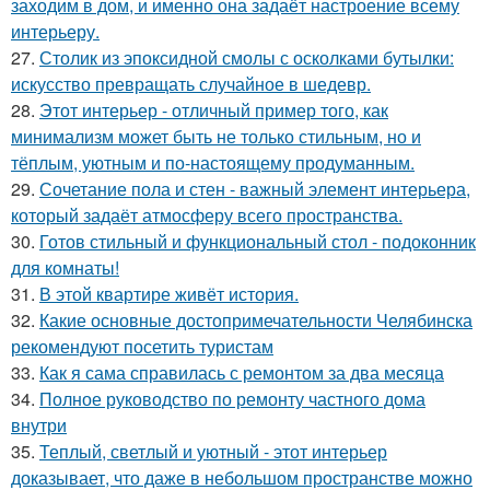
заходим в дом, и именно она задаёт настроение всему
интерьеру.
27.
Столик из эпоксидной смолы с осколками бутылки:
искусство превращать случайное в шедевр.
28.
Этот интерьер - отличный пример того, как
минимализм может быть не только стильным, но и
тёплым, уютным и по-настоящему продуманным.
29.
Сочетание пола и стен - важный элемент интерьера,
который задаёт атмосферу всего пространства.
30.
Готов стильный и функциональный стол - подоконник
для комнаты!
31.
В этой квартире живёт история.
32.
Какие основные достопримечательности Челябинска
рекомендуют посетить туристам
33.
Как я сама справилась с ремонтом за два месяца
34.
Полное руководство по ремонту частного дома
внутри
35.
Теплый, светлый и уютный - этот интерьер
доказывает, что даже в небольшом пространстве можно