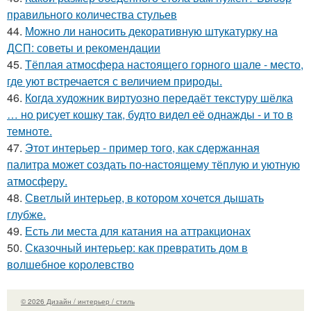
правильного количества стульев
44.
Можно ли наносить декоративную штукатурку на
ДСП: советы и рекомендации
45.
Тёплая атмосфера настоящего горного шале - место,
где уют встречается с величием природы.
46.
Когда художник виртуозно передаёт текстуру шёлка
… но рисует кошку так, будто видел её однажды - и то в
темноте.
47.
Этот интерьер - пример того, как сдержанная
палитра может создать по-настоящему тёплую и уютную
атмосферу.
48.
Светлый интерьер, в котором хочется дышать
глубже.
49.
Есть ли места для катания на аттракционах
50.
Сказочный интерьер: как превратить дом в
волшебное королевство
© 2026 Дизайн / интерьер / стиль