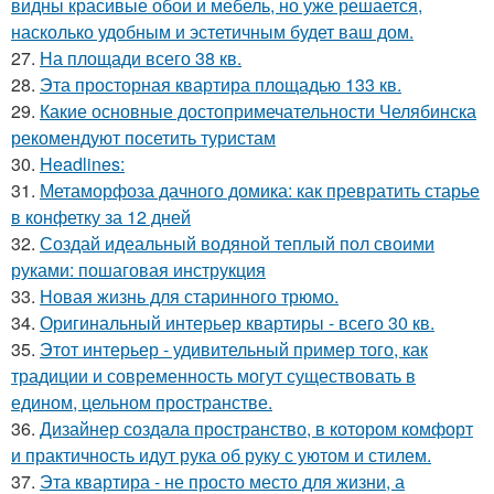
видны красивые обои и мебель, но уже решается,
насколько удобным и эстетичным будет ваш дом.
27.
На площади всего 38 кв.
28.
Эта просторная квартира площадью 133 кв.
29.
Какие основные достопримечательности Челябинска
рекомендуют посетить туристам
30.
Headlines:
31.
Метаморфоза дачного домика: как превратить старье
в конфетку за 12 дней
32.
Создай идеальный водяной теплый пол своими
руками: пошаговая инструкция
33.
Новая жизнь для старинного трюмо.
34.
Оригинальный интерьер квартиры - всего 30 кв.
35.
Этот интерьер - удивительный пример того, как
традиции и современность могут существовать в
едином, цельном пространстве.
36.
Дизайнер создала пространство, в котором комфорт
и практичность идут рука об руку с уютом и стилем.
37.
Эта квартира - не просто место для жизни, а