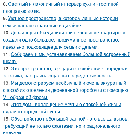
8.
Светлый и лаконичный интерьер кухни - гостиной
площадью 20 кв.
9.
Уютное пространство, в котором личные истории
семьи нашли отражение в дизайне.
10.
Дизайнеры объединили три небольшие квартиры и
создали одно большое, продуманное пространство,
идеально подходящее для семьи с детьми.
11.
Собираем и мы устанавливаем большой встроенный
шкаф.
12.
Это пространство, где царит спокойствие, порядок и
эстетика, настраивающая на сосредоточенность.
13.
Мы демонстрируем необычный и очень аккуратный
способ изготовления деревянной коробочки с помощью
V - образной фрезы.
14.
Этот дом - воплощение мечты о спокойной жизни
вдали от городской суеты.
15.
Обустройство небольшой ванной - это всегда вызов,
требующий не только фантазии, но и рационального
подхода.