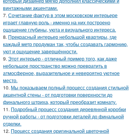
который дизайнер мягко дополнил классическими и
винтажными акцентами.
7.
Сочетание фактур в этом московском интерьере
играет главную роль - именно на них построено
ощущение глубины, уюта и визуального интереса.
8.
Прекрасный интерьер небольшой квартиры, где
каждый метр продуман так, чтобы создавать гармонию,
уют и ощущение завершённости.
9.
Этот интерьер - отличный пример того, как даже
небольшое пространство можно превратить в
атмосферное, выразительное и невероятно уютное
место.
10.
Мы показываем полный процесс создания стильной
акцентной стены - от подготовки поверхности до
финального штриха, который преобразит комнату.
11.
Подробный процесс создания деревянной коробки
ручной работы - от подготовки деталей до финальной
отделки.
12.
Процесс создания оригинальной цветочной