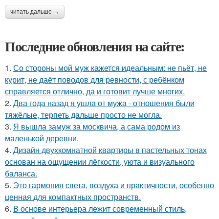
читать дальше →
Последние обновления на сайте:
1.
Со стороны мой муж кажется идеальным: не пьёт, не
курит, не даёт поводов для ревности, с ребёнком
справляется отлично, да и готовит лучше многих.
2.
Два года назад я ушла от мужа - отношения были
тяжёлые, терпеть дальше просто не могла.
3.
Я вышла замуж за москвича, а сама родом из
маленькой деревни.
4.
Дизайн двухкомнатной квартиры в пастельных тонах
основан на ощущении лёгкости, уюта и визуального
баланса.
5.
Это гармония света, воздуха и практичности, особенно
ценная для компактных пространств.
6.
В основе интерьера лежит современный стиль,