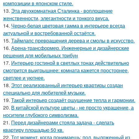
композиции в японском стиле.
13.
Эта двухкомнатная Сталинка - воплощение
женственности, элегантности и тонкого вкуса.
14.
Черно-белая цветовая гамма в интерьере всегда
актуальной и востребованной остаётся.
15.
Таймлапс превращения дерева и смолы в искусство.
16.
Арена-трансформер. Инженерные и дизайнерские
решения для мобильных трибун
17.
Интерьер гостиной в светлых тонах действительно
смотрится выигрышнее: комната кажется просторнее,
светлее и уютнее.
18.
Этот реализованный интерьер квартиры создан
специально для любителей музыки.
19.
Такой интерьер создаёт ощущение тепла и гармонии.
20.
В китайской культуре цветы - не просто украшение, а
носители глубокого символизма.
21.
Перед дизайнерами стояла задача - сделать
квартиру площадью 50 кв.
22.
Тот момент, когда понимаешь: пол, выложенный из