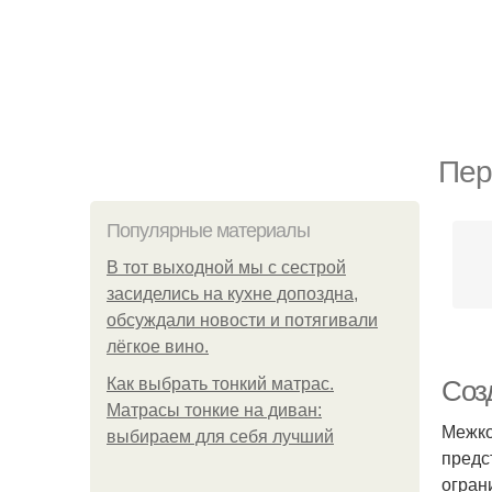
Пер
Популярные материалы
В тот выходной мы с сестрой
засиделись на кухне допоздна,
обсуждали новости и потягивали
лёгкое вино.
Как выбрать тонкий матрас.
Соз
Матрасы тонкие на диван:
Межко
выбираем для себя лучший
предс
огран