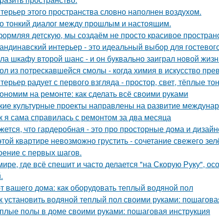
терьер этого пространства словно наполнен воздухом.
о тонкий диалог между прошлым и настоящим.
ормляя детскую, мы создаём не просто красивое пространств
андинавский интерьер - это идеальный выбор для гостевог
ла шкафу второй шанс - и он буквально заиграл новой жизн
ол из потрескавшейся смолы - когда химия в искусство пре
терьер радует с первого взгляда - простор, свет, тёплые т
ономим на ремонте: как сделать всё своими руками
кие культурные проекты направлены на развитие междунар
к я сама справилась с ремонтом за два месяца
жется, что гардеробная - это про просторные дома и дизай
этой квартире невозможно грустить - сочетание свежего зе
оение с первых шагов.
мире, где всё спешит и часто делается "на Скорую Руку", осо
.
т вашего дома: как оборудовать теплый водяной пол
к установить водяной теплый пол своими руками: пошагова
плые полы в доме своими руками: пошаговая инструкция