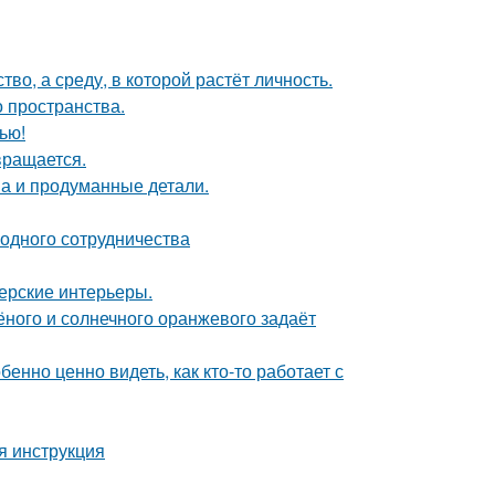
о, а среду, в которой растёт личность.
о пространства.
ью!
вращается.
она и продуманные детали.
одного сотрудничества
нерские интерьеры.
лёного и солнечного оранжевого задаёт
бенно ценно видеть, как кто-то работает с
я инструкция