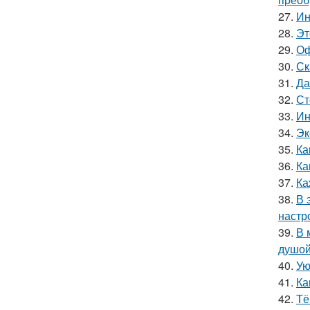
27.
Ин
28.
Эт
29.
Оф
30.
Ск
31.
Да
32.
Ст
33.
Ин
34.
Эк
35.
Ка
36.
Ка
37.
Ка
38.
В 
настр
39.
В 
душой
40.
Ую
41.
Ка
42.
Тё