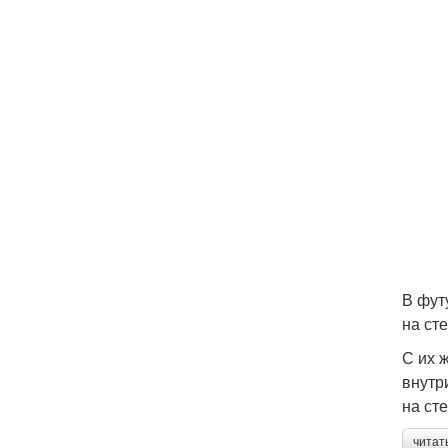
В фут
на ст
С их 
внутр
на ст
читат