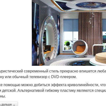
уристический современный стиль прекрасно впишется любая
ену или обычный телевизор с DVD-плеером.
же помощью можно добиться эффекта криволинейности, что
и детской. Альтернативой гибкому пластику являются специ
ены.
ь дальше →