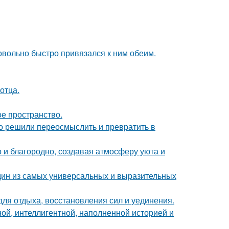
довольно быстро привязался к ним обеим.
отца.
ое пространство.
о решили переосмыслить и превратить в
 и благородно, создавая атмосферу уюта и
дин из самых универсальных и выразительных
для отдыха, восстановления сил и уединения.
ной, интеллигентной, наполненной историей и