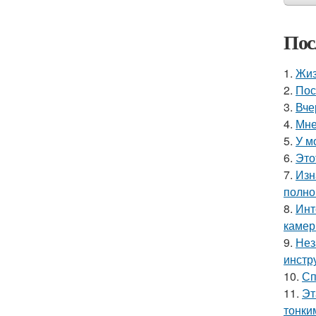
Пос
1.
Жиз
2.
Пос
3.
Вче
4.
Мне
5.
У м
6.
Это
7.
Изн
полно
8.
Инт
камер
9.
Нез
инстр
10.
Сп
11.
Эт
тонки