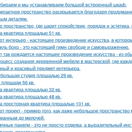
бираем и мы устанавливаем большой встроенный шкаф.
мпактное пространство раскрывается благодаря продуман
ым деталям.
о пространство, где царит спокойствие, порядок и эстетика
а квартира площадью 51 кв.
от интерьер - настоящее произведение искусства, в которо
иль бохо - это настоящий гимн свободе и самовыражению.
т так рождается настоящее произведение искусства - из об
оцесс создания деревянной мебели в мастерской, где кажд
чный и красивый предмет интерьера.
большая студия площадью 29 кв.
 площади 56 кв.
а квартира площадью 32 кв.
а квартира площадью 48 кв.
а просторная квартира площадью 101 кв.
от проект - пример того, как даже небольшое пространств
манным до мелочей.
ечные панели - это не просто отделка, а выразительный ин
разить пространство.