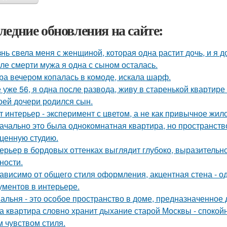
ледние обновления на сайте:
нь свела меня с женщиной, которая одна растит дочь, и я 
ле смерти мужа я одна с сыном осталась.
ра вечером копалась в комоде, искала шарф.
 уже 56, я одна после развода, живу в старенькой квартире 
оей дочери родился сын.
т интерьер - эксперимент с цветом, а не как привычное жил
ачально это была однокомнатная квартира, но пространств
ценную студию.
ерьер в бордовых оттенках выглядит глубоко, выразительно
ности.
ависимо от общего стиля оформления, акцентная стена - о
ументов в интерьере.
альня - это особое пространство в доме, предназначенное 
а квартира словно хранит дыхание старой Москвы - спокой
м чувством стиля.