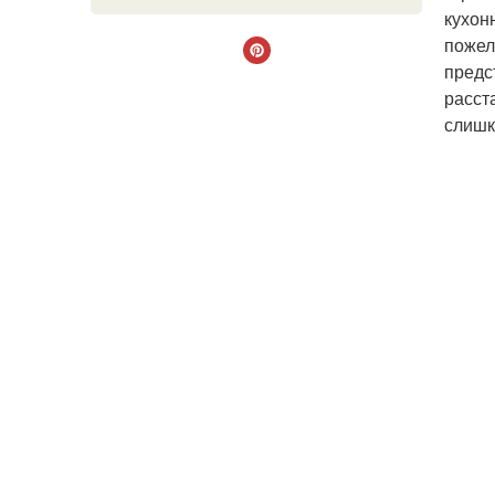
кухон
пожел
предс
расст
слишк